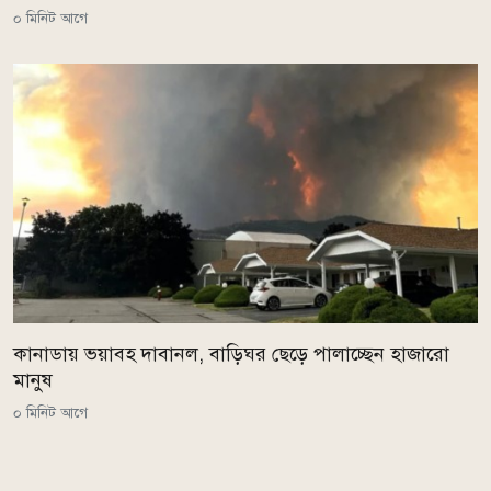
০ মিনিট আগে
কানাডায় ভয়াবহ দাবানল, বাড়িঘর ছেড়ে পালাচ্ছেন হাজারো
মানুষ
০ মিনিট আগে