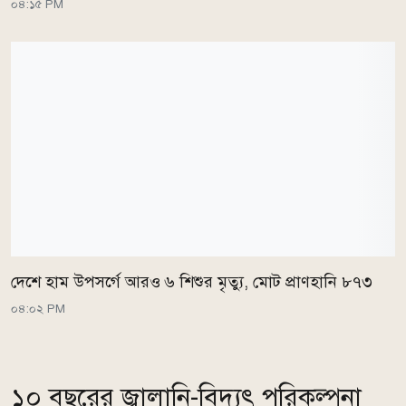
০৪:১৫ PM
দেশে হাম উপসর্গে আরও ৬ শিশুর মৃত্যু, মোট প্রাণহানি ৮৭৩
০৪:০২ PM
১০ বছরের জ্বালানি-বিদ্যুৎ পরিকল্পনা