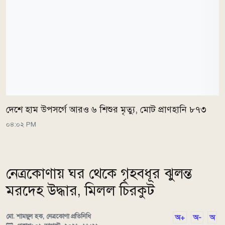
দেশে হাম উপসর্গে আরও ৬ শিশুর মৃত্যু, মোট প্রাণহানি ৮৭৩
০৪:০২ PM
নেত্রকোণায় ঘর থেকে গৃহবধূর ঝুলন্ত
মরদেহ উদ্ধার, মিলল চিরকুট
মো. শামছুল হক, নেত্রকোণা প্রতিনিধি
অ+
অ-
অ