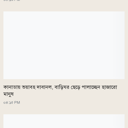
কানাডায় ভয়াবহ দাবানল, বাড়িঘর ছেড়ে পালাচ্ছেন হাজারো
মানুষ
০৪:১৫ PM