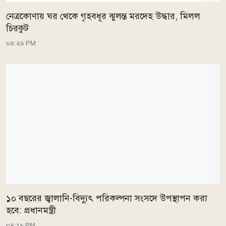
নেত্রকোণায় ঘর থেকে গৃহবধূর ঝুলন্ত মরদেহ উদ্ধার, মিলল
চিরকুট
০৪:২৯ PM
১০ বছরের জ্বালানি-বিদ্যুৎ পরিকল্পনা সংসদে উপস্থাপন করা
হবে: প্রধানমন্ত্রী
০৪:১৯ PM