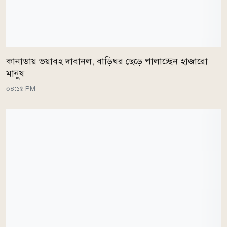
কানাডায় ভয়াবহ দাবানল, বাড়িঘর ছেড়ে পালাচ্ছেন হাজারো
মানুষ
০৪:১৫ PM