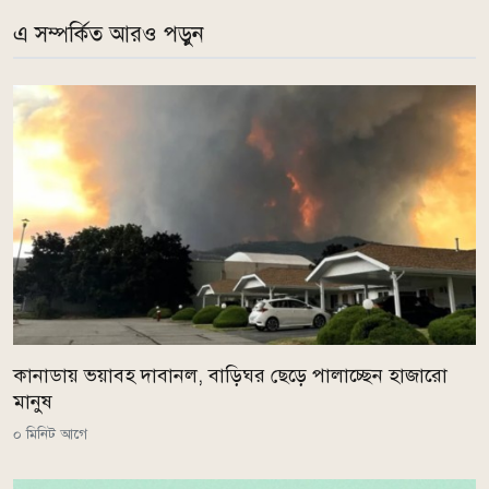
এ সম্পর্কিত আরও পড়ুন
কানাডায় ভয়াবহ দাবানল, বাড়িঘর ছেড়ে পালাচ্ছেন হাজারো
মানুষ
০ মিনিট আগে