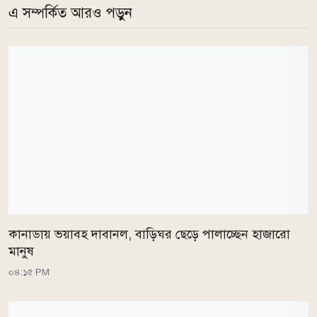
এ সম্পর্কিত আরও পড়ুন
কানাডায় ভয়াবহ দাবানল, বাড়িঘর ছেড়ে পালাচ্ছেন হাজারো
মানুষ
০৪:১৫ PM