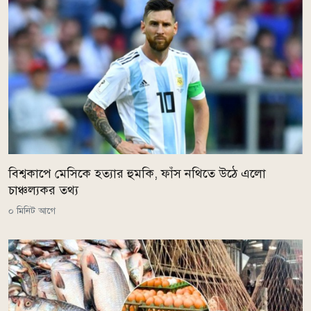
বিশ্বকাপে মেসিকে হত্যার হুমকি, ফাঁস নথিতে উঠে এলো
চাঞ্চল্যকর তথ্য
০ মিনিট আগে