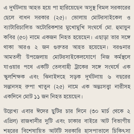
এ দুর্ঘটনায় আহত হয়ে পা হারিয়েছেন অসুস্থ বিমল সরকারের
ছেলে বাধন সরকার (২৫)। ভোলায় মোটরসাইকেল ও
ব্যাটারিচালিত অটোরিকশার মুখোমুখি সংঘর্ষে মো. হুমায়ুন
কবির (৫০) নামে একজন নিহত হয়েছেন। এছাড়া তার সঙ্গে
থাকা আরও ২ জন গুরুতর আহত হয়েছেন। বরগুনার
আমতলী উপজেলায় মোটরসাইকেলযোগে নিজ কর্মস্থলে
যাওয়ার পথে একটি তেলবাহী ট্রাকের সঙ্গে সংঘর্ষে এক
স্কুলশিক্ষক এবং ঝিনাইদহে সড়ক দুর্ঘটনায় ৬ বছরের
সন্তানসহ রুপা খাতুন (২৫) নামে এক অন্তঃসত্ত্বা নারীসহ
একদিনে মোট ১১ জন নিহত হয়েছেন।
উল্লেখ্য এবার ঈদের ছুটির চার দিনে (৩০ মার্চ থেকে ২
এপ্রিল) রাজধানীর দুটি এবং ঢাকার বাইরে আট বিভাগীয়
শহরের বিশেষায়িত আটটি সরকারি হাসপাতালে চিকিৎসা