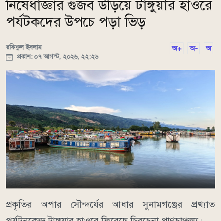
নিষেধাজ্ঞার গুজব উড়িয়ে টাঙ্গুয়ার হাওরে
পর্যটকদের উপচে পড়া ভিড়
রফিকুল ইসলাম
অ+
অ-
অ
প্রকাশ: ০৭ আগস্ট, ২০২৬, ২২:২৬
​প্রকৃতির অপার সৌন্দর্যের আধার সুনামগঞ্জের প্রখ্যাত
পর্যটনকেন্দ্র টাঙ্গুয়ার হাওরে ফিরেছে চিরচেনা প্রাণচাঞ্চল্য।