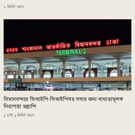
০ মিনিট আগে
বিমানবন্দরে ভিআইপি-সিআইপিসহ সবার জন্য বাধ্যতামূলক
নিরাপত্তা তল্লাশি
১ ঘন্টা ১ মিনিট আগে