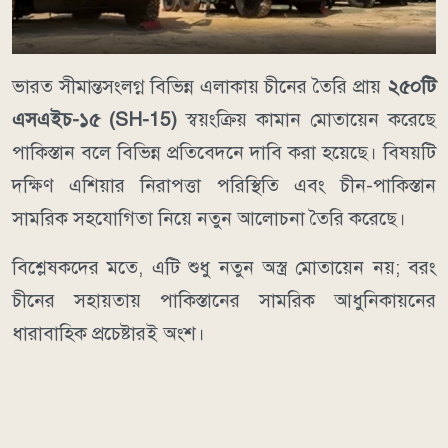
ভারত সীমান্তসংলগ্ন বিভিন্ন এলাকায় চীনের তৈরি প্রায়
২৫০টি
এসএইচ-১৫ (SH-15)
স্বয়ংক্রিয় কামান মোতায়েন করেছে
পাকিস্তান বলে বিভিন্ন প্রতিবেদনে দাবি করা হয়েছে। বিষয়টি
দক্ষিণ এশিয়ার নিরাপত্তা পরিস্থিতি এবং চীন-পাকিস্তান
সামরিক সহযোগিতা নিয়ে নতুন আলোচনা তৈরি করেছে।
বিশ্লেষকদের মতে, এটি শুধু নতুন অস্ত্র মোতায়েন নয়; বরং
চীনের সহায়তায় পাকিস্তানের সামরিক আধুনিকায়নের
ধারাবাহিক প্রচেষ্টারই অংশ।