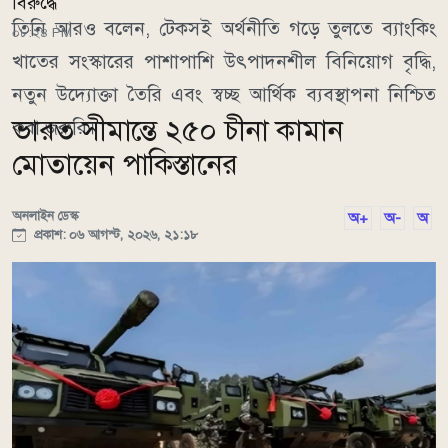
বিরুদ্ধে
তিনি আরও বলেন, টেকসই অর্থনীতি গড়ে তুলতে ব্যাংকিং
০৮:২৪ PM
খাতের সংস্কারের পাশাপাশি উৎপাদনশীল বিনিয়োগ বৃদ্ধি,
নতুন উদ্যোক্তা তৈরি এবং স্বচ্ছ আর্থিক ব্যবস্থাপনা নিশ্চিত
ভারত সীমান্তে ২৫০ চীনা কামান
করা জরুরি।
মোতায়েন পাকিস্তানের
অনলাইন ডেস্ক
অ+
অ-
অ
প্রকাশ: ০৬ আগস্ট, ২০২৬, ২১:১৮