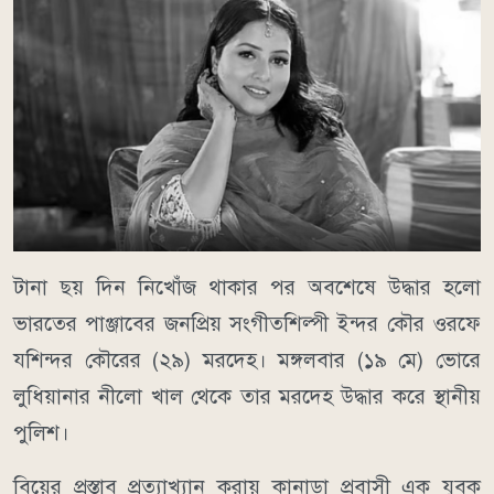
টানা ছয় দিন নিখোঁজ থাকার পর অবশেষে উদ্ধার হলো
ভারতের পাঞ্জাবের জনপ্রিয় সংগীতশিল্পী ইন্দর কৌর ওরফে
যশিন্দর কৌরের (২৯) মরদেহ। মঙ্গলবার (১৯ মে) ভোরে
লুধিয়ানার নীলো খাল থেকে তার মরদেহ উদ্ধার করে স্থানীয়
পুলিশ।
বিয়ের প্রস্তাব প্রত্যাখ্যান করায় কানাডা প্রবাসী এক যুবক