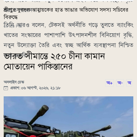
করতে পারেন।
শ্রীপুর যুবদল আহ্বায়কের হাত ভাঙার অভিযোগ সদস্য সচিবের
বিরুদ্ধে
তিনি আরও বলেন, টেকসই অর্থনীতি গড়ে তুলতে ব্যাংকিং
০৮:২৪ PM
খাতের সংস্কারের পাশাপাশি উৎপাদনশীল বিনিয়োগ বৃদ্ধি,
নতুন উদ্যোক্তা তৈরি এবং স্বচ্ছ আর্থিক ব্যবস্থাপনা নিশ্চিত
ভারত সীমান্তে ২৫০ চীনা কামান
করা জরুরি।
মোতায়েন পাকিস্তানের
অনলাইন ডেস্ক
অ+
অ-
অ
প্রকাশ: ০৬ আগস্ট, ২০২৬, ২১:১৮