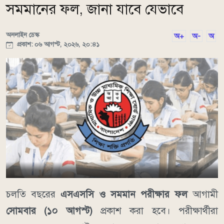
সমমানের ফল, জানা যাবে যেভাবে
অনলাইন ডেস্ক
অ+
অ-
অ
প্রকাশ: ০৬ আগস্ট, ২০২৬, ২০:৪১
চলতি বছরের
এসএসসি ও সমমান পরীক্ষার ফল
আগামী
সোমবার (১০ আগস্ট)
প্রকাশ করা হবে। পরীক্ষার্থীরা