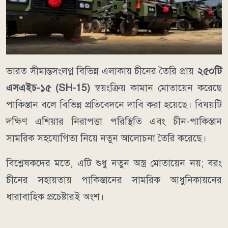
ভারত সীমান্তসংলগ্ন বিভিন্ন এলাকায় চীনের তৈরি প্রায়
২৫০টি
এসএইচ-১৫ (SH-15)
স্বয়ংক্রিয় কামান মোতায়েন করেছে
পাকিস্তান বলে বিভিন্ন প্রতিবেদনে দাবি করা হয়েছে। বিষয়টি
দক্ষিণ এশিয়ার নিরাপত্তা পরিস্থিতি এবং চীন-পাকিস্তান
সামরিক সহযোগিতা নিয়ে নতুন আলোচনা তৈরি করেছে।
বিশ্লেষকদের মতে, এটি শুধু নতুন অস্ত্র মোতায়েন নয়; বরং
চীনের সহায়তায় পাকিস্তানের সামরিক আধুনিকায়নের
ধারাবাহিক প্রচেষ্টারই অংশ।