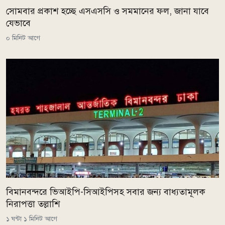
সোমবার প্রকাশ হচ্ছে এসএসসি ও সমমানের ফল, জানা যাবে
যেভাবে
০ মিনিট আগে
বিমানবন্দরে ভিআইপি-সিআইপিসহ সবার জন্য বাধ্যতামূলক
নিরাপত্তা তল্লাশি
১ ঘন্টা ১ মিনিট আগে