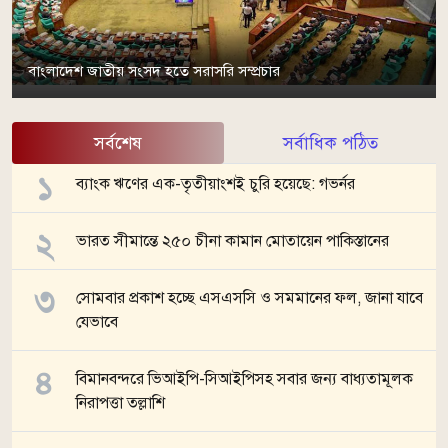
বাংলাদেশ জাতীয় সংসদ হতে সরাসরি সম্প্রচার
সর্বশেষ
সর্বাধিক পঠিত
ব্যাংক ঋণের এক-তৃতীয়াংশই চুরি হয়েছে: গভর্নর
ভারত সীমান্তে ২৫০ চীনা কামান মোতায়েন পাকিস্তানের
সোমবার প্রকাশ হচ্ছে এসএসসি ও সমমানের ফল, জানা যাবে
যেভাবে
বিমানবন্দরে ভিআইপি-সিআইপিসহ সবার জন্য বাধ্যতামূলক
নিরাপত্তা তল্লাশি