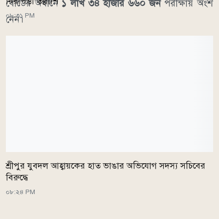
নিরাপত্তা তল্লাশি
বোর্ডের অধীনে
১ লাখ ৩৪ হাজার ৬৬০ জন
পরীক্ষায় অংশ
০৮:৩১ PM
নেন।
শ্রীপুর যুবদল আহ্বায়কের হাত ভাঙার অভিযোগ সদস্য সচিবের
বিরুদ্ধে
০৮:২৪ PM