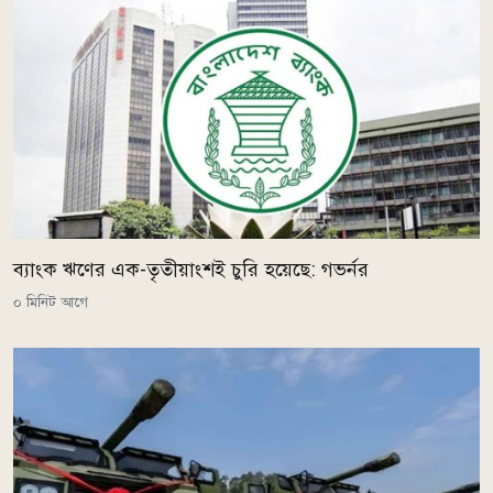
ব্যাংক ঋণের এক-তৃতীয়াংশই চুরি হয়েছে: গভর্নর
০ মিনিট আগে