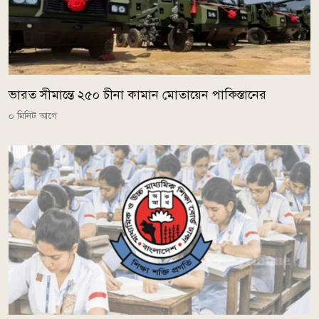
ভারত সীমান্তে ২৫০ চীনা কামান মোতায়েন পাকিস্তানের
০ মিনিট আগে