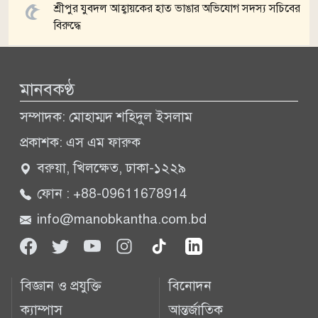
শ্রীপুর যুবদল আহ্বায়কের হাত ভাঙার অভিযোগ সদস্য সচিবের
বিরুদ্ধে
সব খবর
মানবকণ্ঠ
সম্পাদক: মোহাম্মদ শহিদুল ইসলাম
প্রকাশক: এস এম ফারুক
বরুয়া, খিলক্ষেত, ঢাকা-১২২৯
ফোন : +88-09611678914
info@manobkantha.com.bd
বিজ্ঞান ও প্রযুক্তি
বিনোদন
ক্যাম্পাস
আন্তর্জাতিক