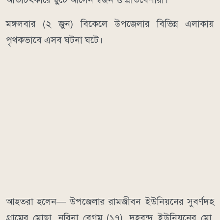
মঙ্গলবার (২ জুন) বিকেলে উপজেলার বিভিন্ন এলাকায়
পৃথকভাবে এসব ঘটনা ঘটে।
আহতরা হলেন— উপজেলার রামজীবন ইউনিয়নের সুবর্ণদহ
গ্রামের মোছা. নুরিনা বেগম (১৭), দহবন্দ ইউনিয়নের মো.