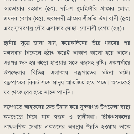
আতোয়ার রহমান (৫০), দক্ষিণ ধুমাইটারি গ্রামের মোছা.
জয়নব বেগম (৪৫), জরমনদী গ্রামের শ্রীমতি উষা রানী (৫০)
এবং সুন্দরগঞ্জ পৌর এলাকার মোছা. সোনালী বেগম (২৫)।
স্থানীয় সূত্রে জানা যায়, কয়েকদিনের তীব্র গরমের পর
মঙ্গলবার বিকেলে হঠাৎ করেই আকাশ কালো হয়ে আসে।
এরপর শুরু হয় ঝড়ো হাওয়ার সঙ্গে বজ্রসহ বৃষ্টি। একপর্যায়ে
উপজেলার বিভিন্ন এলাকায় বজ্রপাতের ঘটনা ঘটে।
বজ্রপাতের বিকট শব্দে মানুষ আতঙ্কিত হয়ে পড়ে। অনেকেই
ঘর থেকে বের হতে সাহস পাননি।
বজ্রপাতে আহতদের দ্রুত উদ্ধার করে সুন্দরগঞ্জ উপজেলা স্বাস্থ্য
কমপ্লেক্সে নিয়ে যান স্বজন ও স্থানীয়রা। চিকিৎসকদের
তাৎক্ষণিক সেবায় একজনের অবস্থার উন্নতি হওয়ায় তাকে