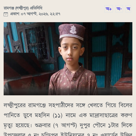
রামগঞ্জ (লক্ষ্মীপুর) প্রতিনিধি
অ+
অ-
অ
প্রকাশ: ০৭ আগস্ট, ২০২৬, ২২:৫৭
লক্ষ্মীপুরের রামগঞ্জে সহপাঠীদের সঙ্গে খেলতে গিয়ে বিলের
পানিতে ডুবে মহসিন (১১) নামে এক মাদ্রাসাছাত্রের করুণ
মৃত্যু হয়েছে। শুক্রবার (৭ আগস্ট) দুপুর পৌনে ১টার দিকে
উপজেলার ৫ নং চন্ডিপুর ইউনিয়নের ৭ নং ওয়ার্ডের উজির