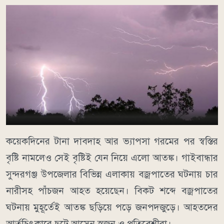
কয়েকদিনের টানা দাবদাহ আর ভ্যাপসা গরমের পর স্বস্তির
বৃষ্টি নামলেও সেই বৃষ্টিই যেন নিয়ে এলো আতঙ্ক। গাইবান্ধার
সুন্দরগঞ্জ উপজেলার বিভিন্ন এলাকায় বজ্রপাতের ঘটনায় চার
নারীসহ পাঁচজন আহত হয়েছেন। বিকট শব্দে বজ্রপাতের
ঘটনায় মুহূর্তেই আতঙ্ক ছড়িয়ে পড়ে জনপদজুড়ে। আহতদের
আর্তচিৎকারে ছুটে আসেন স্বজন ও প্রতিবেশীরা।