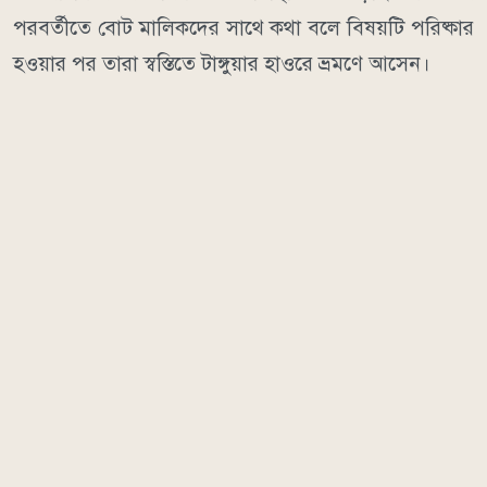
পরবর্তীতে বোট মালিকদের সাথে কথা বলে বিষয়টি পরিষ্কার
হওয়ার পর তারা স্বস্তিতে টাঙ্গুয়ার হাওরে ভ্রমণে আসেন।
​হাওরে এসে সবকিছুর স্বাভাবিক পরিবেশ দেখে সন্তোষ প্রকাশ
করে পর্যটকরা জানান, বড় বোটগুলো কিছু নির্দিষ্ট এলাকায়
প্রবেশ করতে না পারলেও, সে সব স্থানে পৌঁছানোর জন্য মাত্র
৩০০ থেকে ৪০০ টাকায় ছোট নৌকা ভাড়া করার চমৎকার
সুব্যবস্থা রয়েছে। ফলে কোনো ধরনের ভোগান্তি ছাড়াই তারা
আনন্দঘন পরিবেশে টাঙ্গুয়ার হাওরের রূপ উপভোগ করছেন।
মানবকণ্ঠ/ডিআর
আরও পড়ুন
টাঙ্গুয়ার হাওর
সুনামগঞ্জ