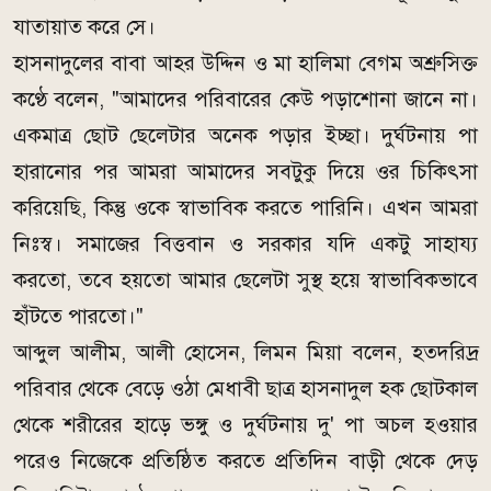
যাতায়াত করে সে।
হাসনাদুলের বাবা আহর উদ্দিন ও মা হালিমা বেগম অশ্রুসিক্ত
কণ্ঠে বলেন, "আমাদের পরিবারের কেউ পড়াশোনা জানে না।
একমাত্র ছোট ছেলেটার অনেক পড়ার ইচ্ছা। দুর্ঘটনায় পা
হারানোর পর আমরা আমাদের সবটুকু দিয়ে ওর চিকিৎসা
করিয়েছি, কিন্তু ওকে স্বাভাবিক করতে পারিনি। এখন আমরা
নিঃস্ব। সমাজের বিত্তবান ও সরকার যদি একটু সাহায্য
করতো, তবে হয়তো আমার ছেলেটা সুস্থ হয়ে স্বাভাবিকভাবে
হাঁটতে পারতো।"
আব্দুল আলীম, আলী হোসেন, লিমন মিয়া বলেন, হতদরিদ্র
পরিবার থেকে বেড়ে ওঠা মেধাবী ছাত্র হাসনাদুল হক ছোটকাল
থেকে শরীরের হাড়ে ভঙ্গু ও দুর্ঘটনায় দু' পা অচল হওয়ার
পরেও নিজেকে প্রতিষ্ঠিত করতে প্রতিদিন বাড়ী থেকে দেড়