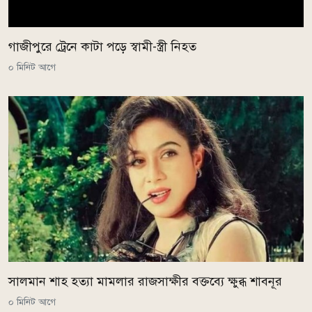
গাজীপুরে ট্রেনে কাটা পড়ে স্বামী-স্ত্রী নিহত
০ মিনিট আগে
সালমান শাহ হত্যা মামলার রাজসাক্ষীর বক্তব্যে ক্ষুব্ধ শাবনূর
০ মিনিট আগে