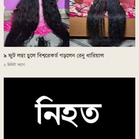
৯ ফুট লম্বা চুলে বিশ্বরেকর্ড গড়লেন রেনু ধারিয়াল
০ মিনিট আগে