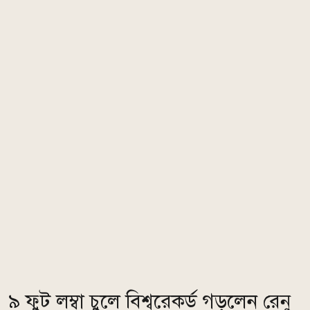
৯ ফুট লম্বা চুলে বিশ্বরেকর্ড গড়লেন রেনু