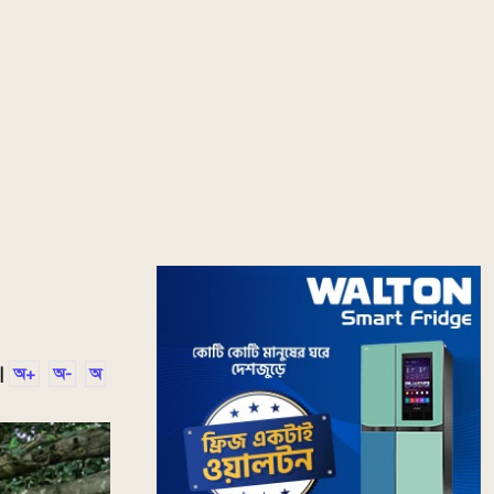
|
অ+
অ-
অ