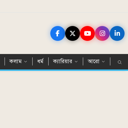
ন
কলাম
ধর্ম
ক্যারিয়ার
আরো