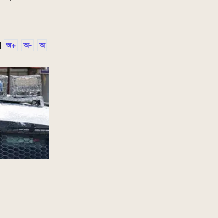
|
অ+
অ-
অ