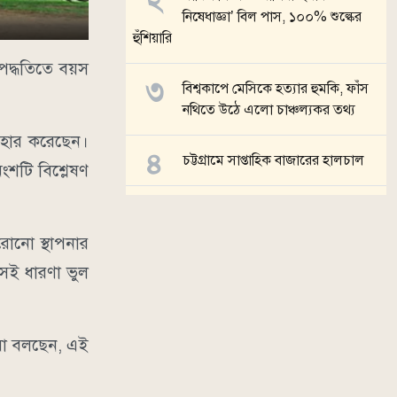
নিষেধাজ্ঞা’ বিল পাস, ১০০% শুল্কের
হুঁশিয়ারি
পদ্ধতিতে বয়স
বিশ্বকাপে মেসিকে হত্যার হুমকি, ফাঁস
নথিতে উঠে এলো চাঞ্চল্যকর তথ্য
যবহার করেছেন।
চট্টগ্রামে সাপ্তাহিক বাজারের হালচাল
শটি বিশ্লেষণ
আরামকো থেকে এলএনজি আমদানির
প্রস্তাব অনুমোদন
োনো স্থাপনার
েই ধারণা ভুল
সব খবর
ারা বলছেন, এই