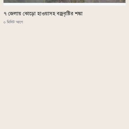
৭ জেলায় ঝোড়ো হাওয়াসহ বজ্রবৃষ্টির শঙ্কা
০ মিনিট আগে