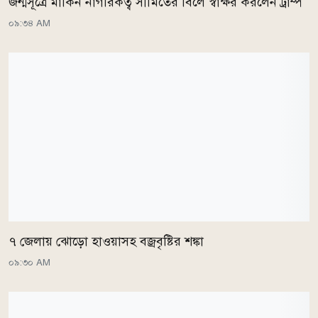
জন্মসূত্রে মার্কিন নাগরিকত্ব সীমিতের বিলে স্বাক্ষর করলেন ট্রাম্প
০৯:৩৪ AM
৭ জেলায় ঝোড়ো হাওয়াসহ বজ্রবৃষ্টির শঙ্কা
০৯:৩০ AM