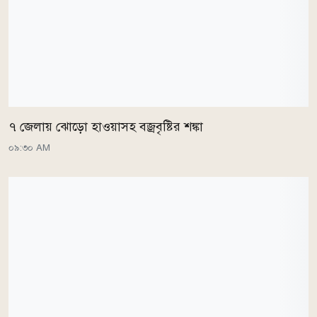
৭ জেলায় ঝোড়ো হাওয়াসহ বজ্রবৃষ্টির শঙ্কা
০৯:৩০ AM