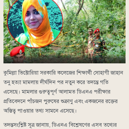
কুমিল্লা ভিক্টোরিয়া সরকারি কলেজের শিক্ষার্থী সোহাগী জাহান
তনু হত্যা মামলায় দীর্ঘদিন পর নতুন করে তদন্তে গতি
এসেছে। মামলার গুরুত্বপূর্ণ আলামত ডিএনএ পরীক্ষার
প্রতিবেদনে পাঁচজন পুরুষের শুক্রাণু এবং একজনের রক্তের
অস্তিত্ব পাওয়ার তথ্য সামনে এসেছে।
তদন্তসংশ্লিষ্ট সূত্র জানায়, ডিএনএ বিশ্লেষণের এসব তথ্যের