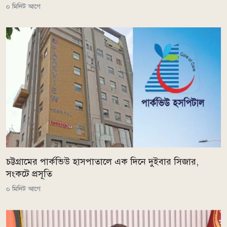
০ মিনিট আগে
চট্টগ্রামের পার্কভিউ হাসপাতালে এক দিনে দুইবার সিজার,
সংকটে প্রসূতি
০ মিনিট আগে