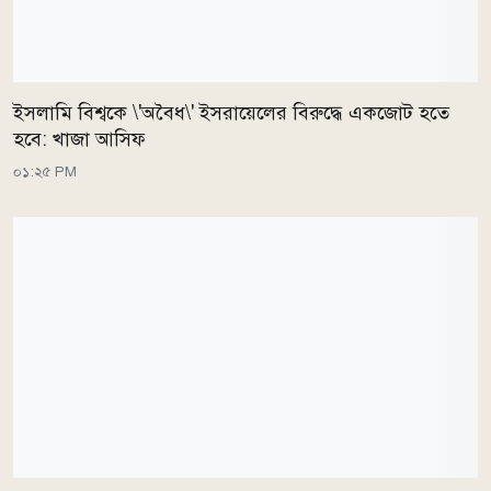
ইসলামি বিশ্বকে \'অবৈধ\' ইসরায়েলের বিরুদ্ধে একজোট হতে
হবে: খাজা আসিফ
০১:২৫ PM