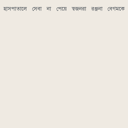
হাসপাতালে সেবা না পেয়ে স্বজনরা রঞ্জনা বেগমকে
সিএনজিযোগে বগুড়ার শেরপুরের একটি হাসপাতালের
উদ্দেশ্যে নিয়ে রওনা হন। পথেই তিনি একটি পুত্র সন্তান প্রসব
করেন। বর্তমানে মা ও শিশু সুস্থ আছেন বলে জানা গেছে।
এদিকে অভিযোগ উঠেছে, ঘটনাটি জানাজানি হওয়ার পর
থেকে রোববার সকালে কতিপয় ব্যক্তি ভুক্তভোগীর পরিবারকে
ফোন করে বিষয়টি গণমাধ্যমে প্রকাশ না করার জন্য নিষেধ ও
ভয়ভীতি প্রদর্শন করছেন।
ডিআর
আরও পড়ুন
সিরাজগঞ্জ
উপজেলা স্বাস্থ্য কমপ্লেক্স
সন্তান প্রসব