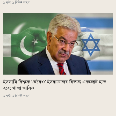
১ ঘন্টা ১ মিনিট আগে
ইসলামি বিশ্বকে \'অবৈধ\' ইসরায়েলের বিরুদ্ধে একজোট হতে
হবে: খাজা আসিফ
১ ঘন্টা ১ মিনিট আগে