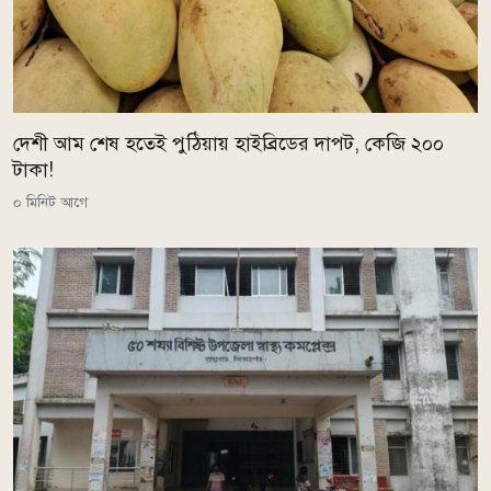
দেশী আম শেষ হতেই পুঠিয়ায় হাইব্রিডের দাপট, কেজি ২০০
টাকা!
০ মিনিট আগে