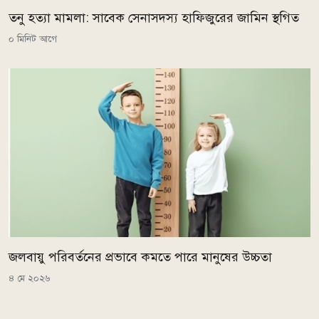
তনু হত্যা মামলা: সাবেক সেনাসদস্য হাফিজুরের জামিন স্থগিত
০ মিনিট আগে
জলবায়ু পরিবর্তনের প্রভাবে কমতে পারে মানুষের উচ্চতা
৪ মে ২০২৬