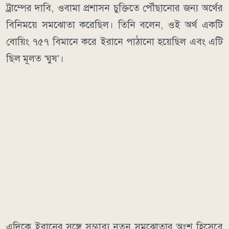
ট্রাম্পের দাবি, ওবামা প্রশাসন চুক্তিতে পৌঁছানোর জন্য অর্থের
বিনিময়ে সমঝোতা করেছিল। তিনি বলেন, ওই অর্থ একটি
বোয়িং ৭৫৭ বিমানে করে ইরানে পাঠানো হয়েছিল এবং এটি
ছিল মূলত ‘ঘুষ’।
এদিকে ইরানের সঙ্গে সম্ভাব্য নতুন সমঝোতার অংশ হিসেবে