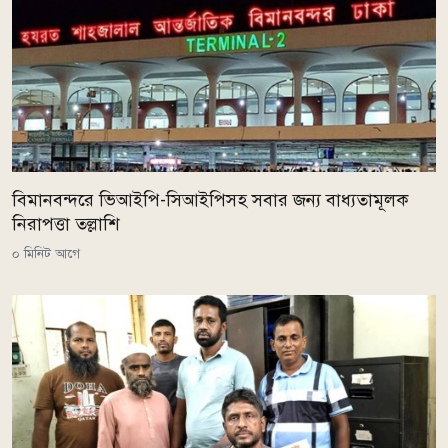
বিমানবন্দরে ভিআইপি-সিআইপিসহ সবার জন্য বাধ্যতামূলক
নিরাপত্তা তল্লাশি
০ মিনিট আগে