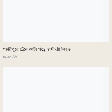
গাজীপুরে ট্রেনে কাটা পড়ে স্বামী-স্ত্রী নিহত
০১:৪৭ AM