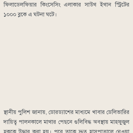
ফিলাডেলফিয়ার কিংসেসিং এলাকার সাউথ ইথান স্ট্রিটের
১০০০ ব্লকে এ ঘটনা ঘটে।
স্থানীয় পুলিশ জানায়, ডোরড্যাশের মাধ্যমে খাবার ডেলিভারির
দায়িত্ব পালনকালে মাথার পেছনে গুলিবিদ্ধ অবস্থায় মাহফুজুল
হককে উদ্ধার করা হয়। পরে তাকে দ্রুত হাসপাতালে নেওয়া