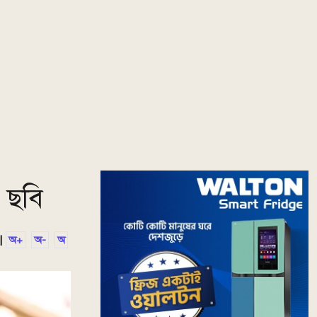
ে ছবি
|
অ+
অ-
অ