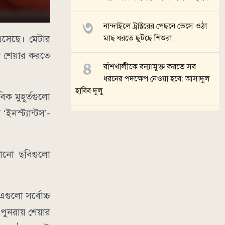
নান্দাইলে ট্রাক্টরের পেছনে ভেসে ওঠা
 এসেছে। মেটার
মাছ ধরতে ছুটছে শিশুরা
গে শেয়ার করতে
বাঁশখালীকে বন্যামুক্ত করতে সব
ধরনের পদক্ষেপ নেওয়া হবে: আসাদুল
হাবিব দুলু
িক মুহূর্তগুলো
ইনস্ট্যান্টস’-
হালুয়াঘাটে পানির চাপে সড়ক ধসে
যোগাযোগ বিচ্ছিন্ন
ঠানো ছবিগুলো
সব খবর
গুলো সর্বোচ্চ
 পুনরায় শেয়ার