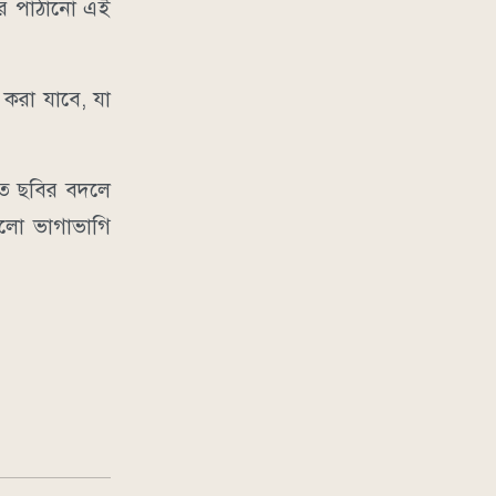
ের পাঠানো এই
 করা যাবে, যা
খুঁত ছবির বদলে
ুলো ভাগাভাগি