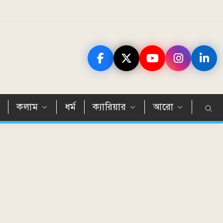
ন
কলাম
ধর্ম
ক্যারিয়ার
আরো