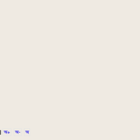
|
অ+
অ-
অ