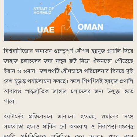
বিশ্ববাণিজ্যের অন্যতম গুরুত্বপূর্ণ নৌপথ হরমুজ প্রণালি দিয়ে
জাহাজ চলাচলের জন্য নতুন রুট নিয়ে ঐকমত্যে পৌঁছেছে
ইরান ও ওমান। জলপথটি যৌথভাবে পরিচালনার বিষয়ে দুই
দেশ চূড়ান্ত পর্যালোচনা করছে। ফলে শিগগিরই হরমুজ প্রণালি
আবারও আন্তর্জাতিক জাহাজ চলাচলের জন্য উন্মুক্ত হতে
পারে।
রয়টার্সের প্রতিবেদনে জানানো হয়েছে, ওমানের সঙ্গে
সমঝোতা হলেও মার্কিন নৌ অবরোধ ও নিরাপত্তা-সংক্রান্ত
হুমকি পরিস্থিতিকে অনিশ্চিত করে তুলতে পারে বলে