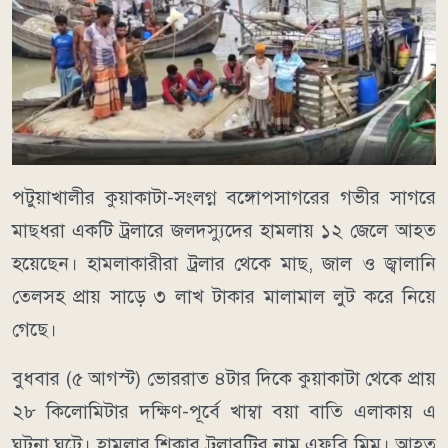
পটুয়াখালীর কুয়াকাটা-সংলগ্ন বঙ্গোপসাগরের গভীর সাগরে
মাছধরা একটি ট্রলারে জলদস্যুদের হামলায় ১২ জেলে আহত
হয়েছেন। হামলাকারীরা ট্রলার থেকে মাছ, জাল ও জ্বালানি
তেলসহ প্রায় সাড়ে ৩ লাখ টাকার মালামাল লুট করে নিয়ে
গেছে।
বুধবার (৫ আগস্ট) ভোররাত ৪টার দিকে কুয়াকাটা থেকে প্রায়
২৮ কিলোমিটার দক্ষিণ-পূর্বে খাম্বা বয়া বাতি এলাকায় এ
ঘটনা ঘটে। হামলার শিকার ট্রলারটির নাম এফবি মিম। আহত