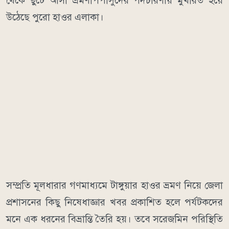
থেকে ছুটে আসা ভ্রমণপিপাসুদের পদচারণায় মুখরিত হয়ে
উঠেছে পুরো হাওর এলাকা।
​সম্প্রতি মূলধারার গণমাধ্যমে টাঙ্গুয়ার হাওর ভ্রমণ নিয়ে জেলা
প্রশাসনের কিছু নিষেধাজ্ঞার খবর প্রকাশিত হলে পর্যটকদের
মনে এক ধরনের বিভ্রান্তি তৈরি হয়। তবে সরেজমিন পরিস্থিতি