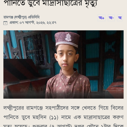
পানিতে ডুবে মাদ্রাসাছাত্রের মৃত্যু
রামগঞ্জ (লক্ষ্মীপুর) প্রতিনিধি
অ+
অ-
অ
প্রকাশ: ০৭ আগস্ট, ২০২৬, ২২:৫৭
লক্ষ্মীপুরের রামগঞ্জে সহপাঠীদের সঙ্গে খেলতে গিয়ে বিলের
পানিতে ডুবে মহসিন (১১) নামে এক মাদ্রাসাছাত্রের করুণ
মৃত্যু হয়েছে। শুক্রবার (৭ আগস্ট) দুপুর পৌনে ১টার দিকে