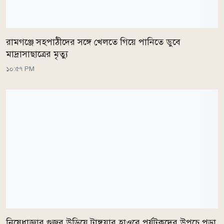
রামগঞ্জে সহপাঠীদের সঙ্গে খেলতে গিয়ে পানিতে ডুবে
মাদ্রাসাছাত্রের মৃত্যু
১০:৫৭ PM
নিষেধাজ্ঞার গুজব উড়িয়ে টাঙ্গুয়ার হাওরে পর্যটকদের উপচে পড়া