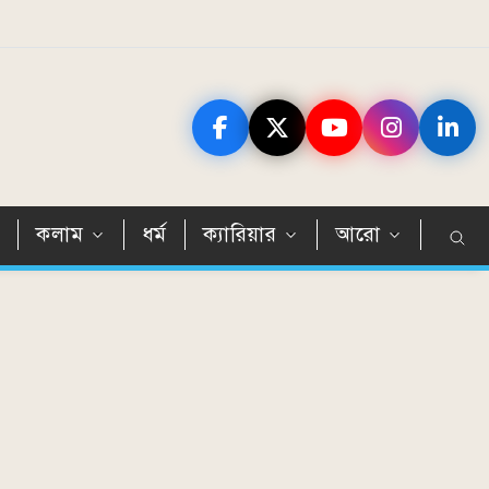
ন
কলাম
ধর্ম
ক্যারিয়ার
আরো