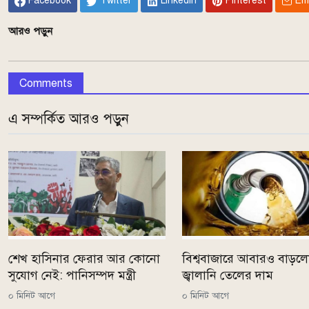
Facebook
Twitter
Linkedin
Pinterest
Em
আরও পড়ুন
Comments
এ সম্পর্কিত আরও পড়ুন
শেখ হাসিনার ফেরার আর কোনো
বিশ্ববাজারে আবারও বাড়ল
সুযোগ নেই: পানিসম্পদ মন্ত্রী
জ্বালানি তেলের দাম
০ মিনিট আগে
০ মিনিট আগে