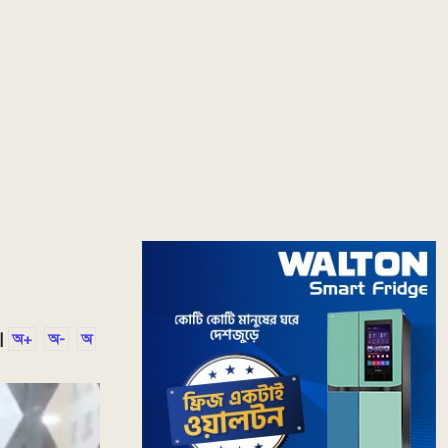
|
অ+
অ-
অ