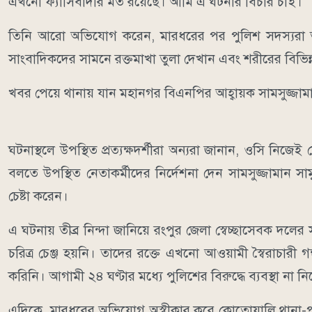
এখনো ফ্যাসিবাদীর মত রয়েছে। আমি এ ঘটনার বিচার চাই।
তিনি আরো অভিযোগ করেন, মারধরের পর পুলিশ সদস্যরা ত
সাংবাদিকদের সামনে রক্তমাখা তুলা দেখান এবং শরীরের বিভিন্ন
খবর পেয়ে থানায় যান মহানগর বিএনপির আহ্বায়ক সামসুজ্জা
ঘটনাস্থলে উপস্থিত প্রত্যক্ষদর্শীরা অন্যরা জানান, ওসি নিজ
বলতে উপস্থিত নেতাকর্মীদের নির্দেশনা দেন সামসুজ্জামান স
চেষ্টা করেন।
এ ঘটনায় তীব্র নিন্দা জানিয়ে রংপুর জেলা স্বেচ্ছাসেবক দলে
চরিত্র চেঞ্জ হয়নি। তাদের রক্তে এখনো আওয়ামী স্বৈরাচারী
করিনি। আগামী ২৪ ঘণ্টার মধ্যে পুলিশের বিরুদ্ধে ব্যবস্থা ন
এদিকে, মারধরের অভিযোগ অস্বীকার করে কোতোয়ালি থানা-পু