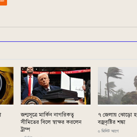
ail
ো
জন্মসূত্রে মার্কিন নাগরিকত্ব
৭ জেলায় ঝোড়ো 
সীমিতের বিলে স্বাক্ষর করলেন
বজ্রবৃষ্টির শঙ্কা
ট্রাম্প
০ মিনিট আগে