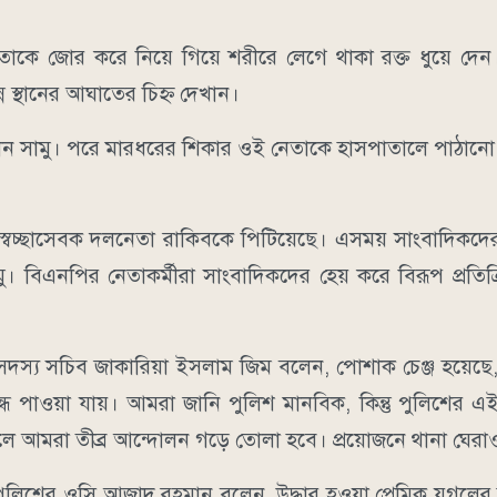
াকে জোর করে নিয়ে গিয়ে শরীরে লেগে থাকা রক্ত ধুয়ে দে
 স্থানের আঘাতের চিহ্ন দেখান।
মান সামু। পরে মারধরের শিকার ওই নেতাকে হাসপাতালে পাঠানো 
েই স্বেচ্ছাসেবক দলনেতা রাকিবকে পিটিয়েছে। এসময় সাংবাদিকদে
ামু। বিএনপির নেতাকর্মীরা সাংবাদিকদের হেয় করে বিরূপ প্রতিক
র সদস্য সচিব জাকারিয়া ইসলাম জিম বলেন, পোশাক চেঞ্জ হয়েছে, ক
 গন্ধ পাওয়া যায়। আমরা জানি পুলিশ মানবিক, কিন্তু পুলিশে
া নিলে আমরা তীব্র আন্দোলন গড়ে তোলা হবে। প্রয়োজনে থানা ঘের
লিশের ওসি আজাদ রহমান বলেন, উদ্ধার হওয়া প্রেমিক যুগলের 