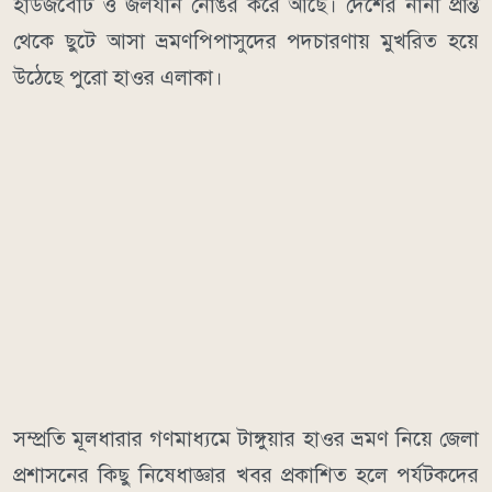
হাউজবোট ও জলযান নোঙর করে আছে। দেশের নানা প্রান্ত
থেকে ছুটে আসা ভ্রমণপিপাসুদের পদচারণায় মুখরিত হয়ে
উঠেছে পুরো হাওর এলাকা।
​সম্প্রতি মূলধারার গণমাধ্যমে টাঙ্গুয়ার হাওর ভ্রমণ নিয়ে জেলা
প্রশাসনের কিছু নিষেধাজ্ঞার খবর প্রকাশিত হলে পর্যটকদের