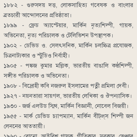
১৮৮২ - গুরুসদয় দত্ত, লোকসাহিত্য গবেষক ও বাংলার
ব্রতচারী আন্দোলনের প্রতিষ্ঠাতা।
১৮৯৯ - ফ্রেড অ্যাস্টেয়ার, মার্কিন নৃত্যশিল্পী, গায়ক,
অভিনেতা, নৃত্য পরিচালক ও টেলিভিশন উপস্থাপক।
১৯০২ - ডেভিড ও. সেলৎসনিক, মার্কিন চলচ্চিত্র প্রযোজক,
চিত্রনাট্যকার ও স্টুডিও নির্বাহী।
১৯০৫ - পঙ্কজ কুমার মল্লিক, ভারতীয় বাঙালি কণ্ঠশিল্পী,
সঙ্গীত পরিচালক ও অভিনেতা।
১৯০৮ - বিদ্রোহী কবি নজরুল ইসলামের পত্নী প্রমিলা দেবী।
১৯২৭ - নয়নতারা সায়গল, ভারতীয় লেখিকা ও ঔপন্যাসিক।
১৯৩০ - জর্জ এলউড স্মিথ, মার্কিন বিজ্ঞানী, নোবেল বিজয়ী।
১৯৫৫ - মার্ক ডেভিড চ্যাপম্যান, মার্কিন বীট্‌ল্‌স শিল্পী জন
লেননের আততায়ী।
১৯৬০ - বোনো, আইরিশ গায়ক, গীতিকার, সুরকার, ভেঞ্চার