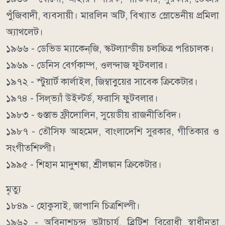
পুঁজিবাদী, ব্যবসায়ী। মারলিন অটি, বিখ্যাত স্লোভেনীয় প্রমিলা
অ্যাথলেট।
১৯৬৬ - ডেভিড ম্যাকেন্‌জি, স্কটল্যান্ডীয় চলচ্চিত্র পরিচালক।
১৯৬৯ - ডেনিস বের্গকাম্প, ওলন্দাজ ফুটবলার।
১৯৭২ - স্টুয়ার্ট কার্লাইল, জিম্বাবুয়ের সাবেক ক্রিকেটার।
১৯৭৪ - সিল্‌ভ্যাঁ উইল্টর্ড, ফরাসি ফুটবলার।
১৯৮৩ - গুস্তাভ ফ্রীদোলিন, সুয়েডীয় রাজনীতিবিদ।
১৯৮৭ - তৌসিফ আহমেদ, বাংলাদেশি সুরকার, গীতিকার ও
সংগীতশিল্পী।
১৯৯৫ - শিহান মাদুশঙ্কা, শ্রীলঙ্কান ক্রিকেটার।
মৃত্যু
১৮৪৯ - হোকুসাই, জাপানি চিত্রশিল্পী।
১৯৬২ - অবিনাশচন্দ্র ভট্টাচার্য, ব্রিটিশ বিরোধী স্বাধীনতা