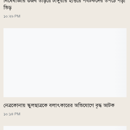
নিষেধাজ্ঞার গুজব উড়িয়ে টাঙ্গুয়ার হাওরে পর্যটকদের উপচে পড়া
ভিড়
১০:২৬ PM
নেত্রকোনায় স্কুলছাত্রকে বলাৎকারের অভিযোগে বৃদ্ধ আটক
১০:১৪ PM