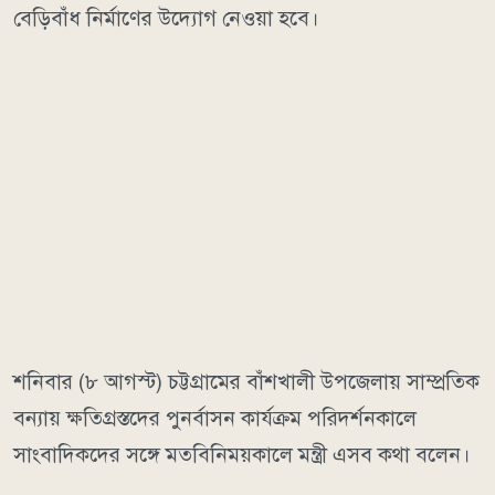
বেড়িবাঁধ নির্মাণের উদ্যোগ নেওয়া হবে।
শনিবার (৮ আগস্ট) চট্টগ্রামের বাঁশখালী উপজেলায় সাম্প্রতিক
বন্যায় ক্ষতিগ্রস্তদের পুনর্বাসন কার্যক্রম পরিদর্শনকালে
সাংবাদিকদের সঙ্গে মতবিনিময়কালে মন্ত্রী এসব কথা বলেন।