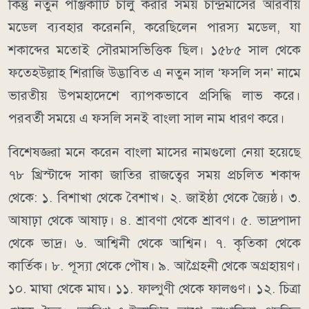
কিন্তু নতুন পঞ্জিকাটি চালু করার সময় চান্দ্রমাসের আরবীয়
মডেল ব্যবহার করেননি, করেছিলেন পারস্য মডেল, যা
শকাব্দের মতোই সৌরমাসভিত্তিক ছিল। ১৫৮৫ সাল থেকে
ফতেহউল্লাহ শিরাজি উদ্ভাবিত এ নতুন সাল ‘ফসলি সন’ নামে
ভারতীয় উপমহাদেশে ব্যাপকভাবে প্রসিদ্ধি লাভ করে।
পরবর্তী সময়ে এ ফসলি সনই বাংলা সাল নাম ধারণ করে।
বিশেষজ্ঞরা মনে করেন বাংলা মাসের নামগুলো নেয়া হয়েছে
৭৮ খ্রিস্টাব্দে সাকা জাতির রাজত্বের সময় প্রচলিত শকাব্দ
থেকে: ১. বিশাখা থেকে বৈশাখ। ২. জাইষ্ঠা থেকে জ্যৈষ্ঠ। ৩.
আষাঢ়া থেকে আষাঢ়। ৪. শ্রাবণা থেকে শ্রাবণ। ৫. ভাদ্রপাদা
থেকে ভাদ্র। ৬. আশ্বিনী থেকে আশ্বিন। ৭. কৃতিকা থেকে
কার্তিক। ৮. পূস্যা থেকে পৌষ। ৯. আগ্রৈহনী থেকে অগ্রহায়ণ।
১০. মাঘা থেকে মাঘ। ১১. ফাল্গুণী থেকে ফালগুণ। ১২. চিত্রা