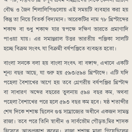
বৌদ্ধ ও জৈন শিলালিপিগুলোয় এই সময়টি ব্যবহার করা হয়
কিন্তু তা নিয়ে বিতর্ক বিদ্যমান। আরেকটির নাম ৭৮ খ্রিস্টাব্দের
শকাব্দ বা শুধু শকাব্দ যার স্বপক্ষে দক্ষিণ ভারতে প্রমাণাদি
পাওয়া যায়। এর সমান্তরাল উত্তর ভারতীয় পঞ্জিকা সালটি
হচ্ছে বিক্রম সংবৎ যা বিক্রমী বর্ষপঞ্জিতে ব্যবহৃত হতো।
বাংলা সনকে বলা হয় বাংলা সংবৎ বা বঙ্গাব্দ, এখানে একটি
শূন্য বছর আছে, যা শুরু হয় ৫৯৩/৫৯৪ খ্রিস্টাব্দে। এটি যদি
পহেলা বৈশাখের আগে হয় তবে গ্রেগরীয় বর্ষপঞ্জির খ্রিস্টাব্দ
বা সাধারণ অব্দের বছরের তুলনায় ৫৯৪ বছর কম, অথবা
পহেলা বৈশাখের পরে হলে ৫৯৩ বছর কম হবে। ষষ্ঠ শতাব্দীর
শেষ দিকে শশাঙ্ক ছিলেন গুপ্ত সাম্রাজ্যের অধীনে একজন সামন্ত
রাজা। তবে পরে তিনি স্বাধীন ও সার্বভৌম গৌড়ভ‚মির শাসক
হিসেবে আত্মপ্রকাশ করেন। রাজা শশাঙ্ক মারা গিয়েছিলেন