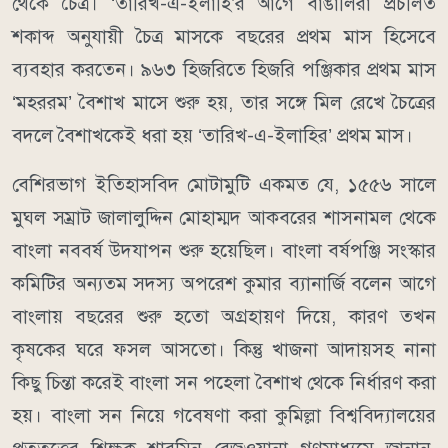
থেকে চৈত্র। ‘তারিখ-এ-ইলাহি’র আগে বাঙালিরা প্রচলিত
শকাব্দ অনুযায়ী চৈত্র মাসকে বছরের প্রথম মাস হিসেবে
ব্যবহার করতেন। ৯৬৩ হিজরিতে হিজরি পঞ্জিকার প্রথম মাস
‘মহররম’ বৈশাখ মাসে শুরু হয়, তার সঙ্গে মিল রেখে চৈত্রের
বদলে বৈশাখকেই ধরা হয় ‘তারিখ-এ-ইলাহির’ প্রথম মাস।
বেশিরভাগ ইতিহাসবিদ মোটামুটি একমত যে, ১৫৫৬ সালে
মুঘল সম্রাট জালালুদ্দিন মোহাম্মদ আকবরের শাসনামল থেকে
বাংলা নববর্ষ উদযাপন শুরু হয়েছিল। বাংলা বর্ষপঞ্জি সংস্কার
কমিটির অন্যতম সদস্য অপরেশ কুমার ব্যানার্জি বলেন আগে
বাংলায় বছরের শুরু হতো অগ্রহায়ণ দিয়ে, কারণ তখন
কৃষকের ঘরে ফসল আসতো। কিন্তু খাজনা আদায়সহ নানা
কিছু চিন্তা করেই বাংলা সন পহেলা বৈশাখ থেকে নির্ধারণ করা
হয়। বাংলা সন নিয়ে গবেষণা করা কুমিল্লা বিশ্ববিদ্যালয়ের