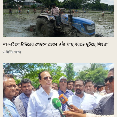
নান্দাইলে ট্রাক্টরের পেছনে ভেসে ওঠা মাছ ধরতে ছুটছে শিশুরা
০ মিনিট আগে