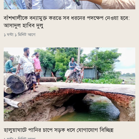
বাঁশখালীকে বন্যামুক্ত করতে সব ধরনের পদক্ষেপ নেওয়া হবে:
আসাদুল হাবিব দুলু
১ ঘন্টা ১ মিনিট আগে
হালুয়াঘাটে পানির চাপে সড়ক ধসে যোগাযোগ বিচ্ছিন্ন