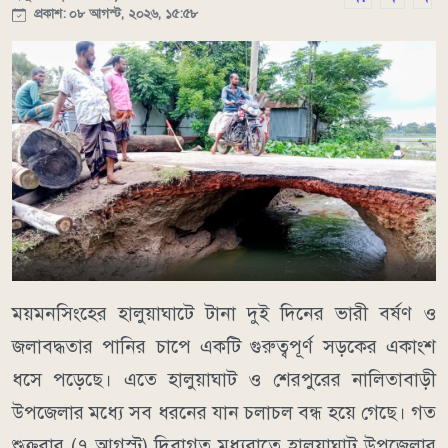
প্রকাশ: ০৮ আগস্ট, ২০২৬, ১৫:৫৮
ময়মনসিংহের হালুয়াঘাটে টানা দুই দিনের ভারী বর্ষণ ও
জলাবদ্ধতার পানির চাপে একটি গুরুত্বপূর্ণ সড়কের একাংশ
ধসে পড়েছে। এতে হালুয়াঘাট ও শেরপুরের নালিতাবাড়ী
উপজেলার মধ্যে সব ধরনের যান চলাচল বন্ধ হয়ে গেছে। গত
শুক্রবার (৭ আগস্ট) দিবাগত মধ্যরাতে হালুয়াঘাট উপজেলার