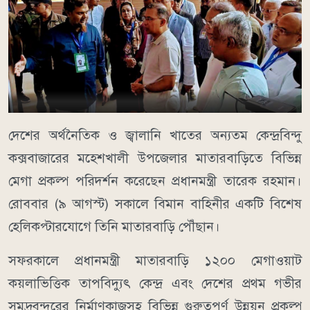
দেশের অর্থনৈতিক ও জ্বালানি খাতের অন্যতম কেন্দ্রবিন্দু
কক্সবাজারের মহেশখালী উপজেলার মাতারবাড়িতে বিভিন্ন
মেগা প্রকল্প পরিদর্শন করেছেন প্রধানমন্ত্রী তারেক রহমান।
রোববার (৯ আগস্ট) সকালে বিমান বাহিনীর একটি বিশেষ
হেলিকপ্টারযোগে তিনি মাতারবাড়ি পৌঁছান।
সফরকালে প্রধানমন্ত্রী মাতারবাড়ি ১২০০ মেগাওয়াট
কয়লাভিত্তিক তাপবিদ্যুৎ কেন্দ্র এবং দেশের প্রথম গভীর
সমুদ্রবন্দরের নির্মাণকাজসহ বিভিন্ন গুরুত্বপূর্ণ উন্নয়ন প্রকল্প