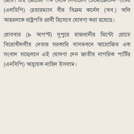
জোট। এই জোটের পক্ষ থেকে লিবারেল ডেমোক্রেটিক পার্টির
(এলডিপি) চেয়ারম্যান বীর বিক্রম কর্নেল (অব.) অলি
আহমদকে রাষ্ট্রপতি প্রার্থী হিসেবে ঘোষণা করা হয়েছে।
রোববার (৯ আগস্ট) দুপুরে রাজধানীর মিন্টো রোডে
বিরোধীদলীয় নেতার সরকারি বাসভবনে আয়োজিত এক
সংবাদ সম্মেলনে এই ঘোষণা দেন জাতীয় নাগরিক পার্টির
(এনসিপি) আহ্বায়ক নাহিদ ইসলাম।