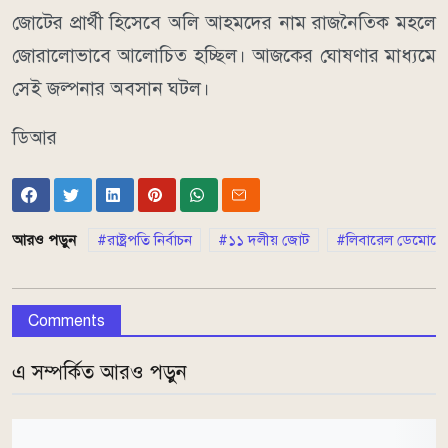
জোটের প্রার্থী হিসেবে অলি আহমদের নাম রাজনৈতিক মহলে
জোরালোভাবে আলোচিত হচ্ছিল। আজকের ঘোষণার মাধ্যমে
সেই জল্পনার অবসান ঘটল।
ডিআর
আরও পড়ুন
রাষ্ট্রপতি নির্বাচন
১১ দলীয় জোট
লিবারেল ডেমোক্রেট
Comments
এ সম্পর্কিত আরও পড়ুন