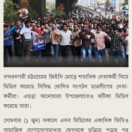
বন্দরনগরী চট্টগ্রামের জিইসি মোড়ে শতাধিক নেতাকর্মী নিয়ে
মিছিল করেছে নিষিদ্ধ ঘোষিত সংগঠন ছাত্রলীগের নেতা-
কর্মীরা। এছড়া আনোয়ারা উপজেলাতেও ঝটিকা মিছিল
করেছে তারা।
সোমবার (১ জুন) সকালে এসব মিছিলের একাধিক ভিডিও
সামাজিক যোগাযোগমাধ্যম ফেসবুকে ছড়িয়ে পড়ার পর