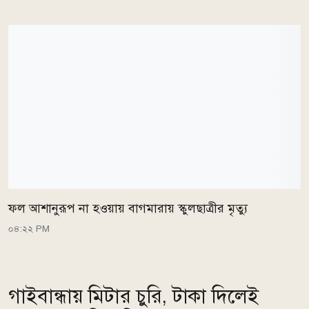
ফল আশানুরূপ না হওয়ায় বাগমারায় স্কুলছাত্রীর মৃত্যু
০৪:২২ PM
গাইবান্ধায় মিটার চুরি, টাকা দিলেই