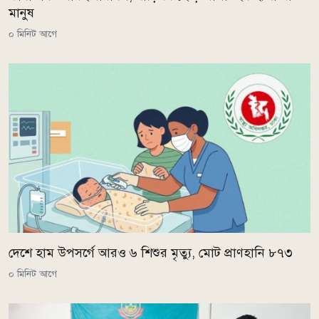
মানুষ
০ মিনিট আগে
দেশে হাম উপসর্গে আরও ৬ শিশুর মৃত্যু, মোট প্রাণহানি ৮৭৩
০ মিনিট আগে