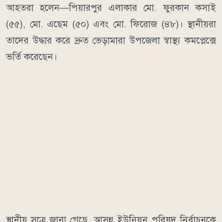
আহতরা হলেন—পিয়ারপুর এলাকার মো. ফুরকান কসাই
(৫৫), মো. এছেম (৫০) এবং মো. ফিরোজ (৪৮)। স্থানীয়রা
তাদের উদ্ধার করে দ্রুত ভেড়ামারা উপজেলা স্বাস্থ্য কমপ্লেক্সে
ভর্তি করেছেন।
স্থানীয় সূত্রে জানা গেছে, আসন্ন ইউনিয়ন পরিষদ নির্বাচনকে