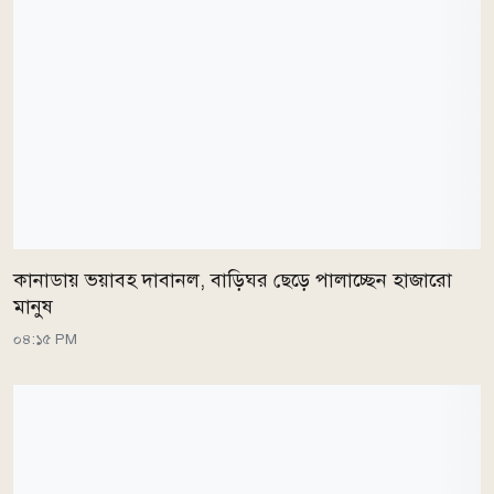
কানাডায় ভয়াবহ দাবানল, বাড়িঘর ছেড়ে পালাচ্ছেন হাজারো
মানুষ
০৪:১৫ PM