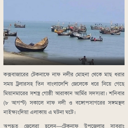
কক্সবাজারের টেকনাফে নাফ নদীর মোহনা থেকে মাছ ধরার
সময় ট্রলারসহ তিন বাংলাদেশি জেলেকে ধরে নিয়ে গেছে
মিয়ানমারের সশস্ত্র গোষ্ঠী আরাকান আর্মির সদস্যরা। শনিবার
(৮ আগস্ট) সকালে নাফ নদী ও বঙ্গোপসাগরের সঙ্গমস্থল
নাইক্ষ্যংদিয়া এলাকায় এ ঘটনা ঘটে।
অপহৃত জেলেরা হলেন—টেকনাফ উপজেলার সাবরাং