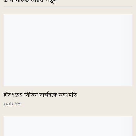
এ সম্পর্কিত আরও পড়ুন
চাঁদপুরের সিভিল সার্জনকে অব্যাহতি
১১:৫৯ AM