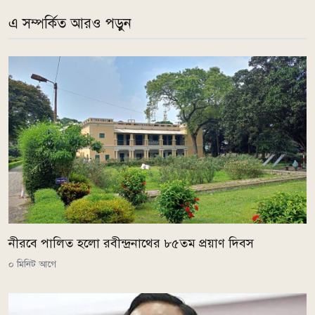
এ সম্পর্কিত আরও পড়ুন
নীরবে পালিত হলো রবীন্দ্রনাথের ৮৫তম প্রয়াণ দিবস
০ মিনিট আগে