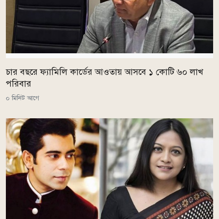
চার বছরে ফ্যামিলি কার্ডের আওতায় আসবে ১ কোটি ৬০ লাখ
পরিবার
০ মিনিট আগে