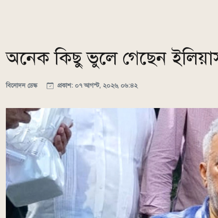
অনেক কিছু ভুলে গেছেন ইলিয়াস
বিনোদন ডেস্ক
প্রকাশ: ০৭ আগস্ট, ২০২৬, ০৬:৪২