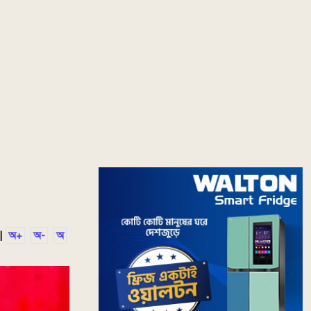
|
অ+
অ-
অ