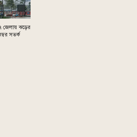
 ৭ জেলায় ঝড়ের
নম্বর সতর্ক