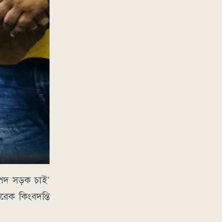
াপদ সড়ক চাই’
েক কিংবদন্তি