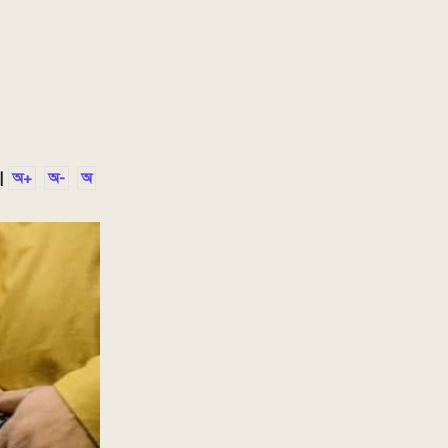
|
অ+
অ-
অ