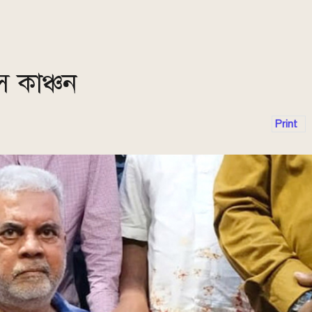
 কাঞ্চন
Print