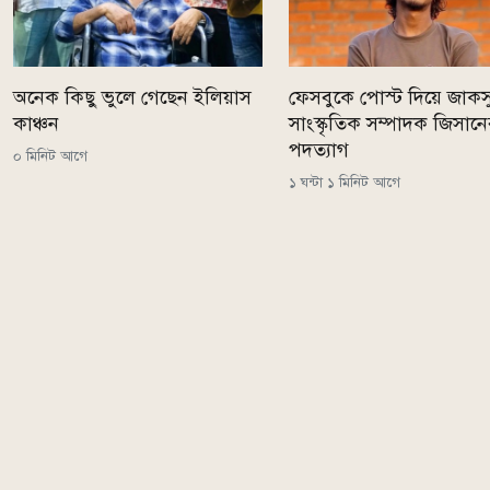
অনেক কিছু ভুলে গেছেন ইলিয়াস
ফেসবুকে পোস্ট দিয়ে জাকস
কাঞ্চন
সাংস্কৃতিক সম্পাদক জিসান
পদত্যাগ
০ মিনিট আগে
১ ঘন্টা ১ মিনিট আগে