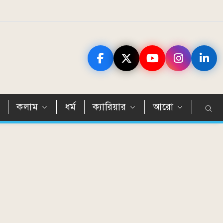
ন
কলাম
ধর্ম
ক্যারিয়ার
আরো