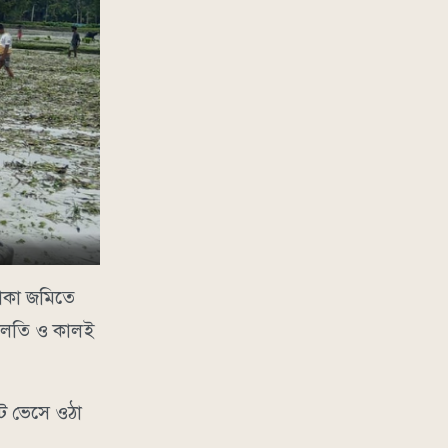
থাকা জমিতে
 বালতি ও কালই
টে ভেসে ওঠা