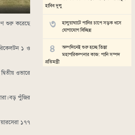
হাবিব দুলু
ুণ শুরু করেছে
হালুয়াঘাটে পানির চাপে সড়ক ধসে
যোগাযোগ বিচ্ছিন্ন
অল্পদিনেই শুরু হচ্ছে তিস্তা
ন রিকেলটন ১ ও
মহাপরিকল্পনার কাজ: পানি সম্পদ
প্রতিমন্ত্রী
 দ্বিতীয় ওভারে
বাউফলে ফ্যামিলি কার্ডের তথ্য
সংগ্রহকারী তালিকায় মাদক মামলার
সাজাপ্রাপ্ত আসামি
ারা।বড় পুঁজির
সব খবর
িয়ারসেরা ১৭৭