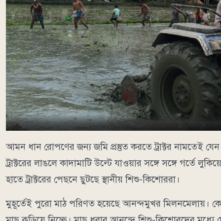
আমন ধান রোপণের জন্য জমি প্রস্তুত করতে ট্রাক্টর নামতেই য
ট্রাক্টরের লাঙলে কাদামাটি উল্টে যাওয়ার সঙ্গে সঙ্গে গর্ত
হাতে ট্রাক্টরের পেছনে ছুটছে স্থানীয় শিশু-কিশোররা।
মুহূর্তেই পুরো মাঠ পরিণত হয়েছে আনন্দমুখর মিলনমেলায়। কে
মাছ কুড়িয়ে নিচ্ছে। মাছ ধরার আনন্দে শিশু-কিশোরদের মধ্যে দে