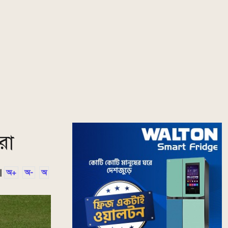
রা
|
অ+
অ-
অ