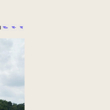
|
অ+
অ-
অ