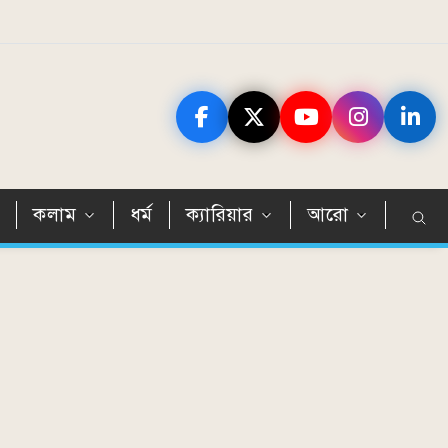
ন
কলাম
ধর্ম
ক্যারিয়ার
আরো