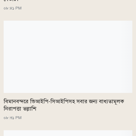
০৮:৪১ PM
বিমানবন্দরে ভিআইপি-সিআইপিসহ সবার জন্য বাধ্যতামূলক
নিরাপত্তা তল্লাশি
০৮:৩১ PM