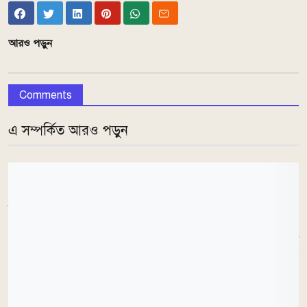
আরও পড়ুন
Comments
এ সম্পর্কিত আরও পড়ুন
তিনি বলেন, সব শিক্ষা বোর্ডের নিজস্ব ওয়েবসাইটের
পাশাপাশি
eduboardresult.gov.bd
এবং
educationboardresults.gov.bd
ওয়েবসাইটেও ফল
প্রকাশ করা হবে।
এসএমএসে ফল জানার নিয়ম