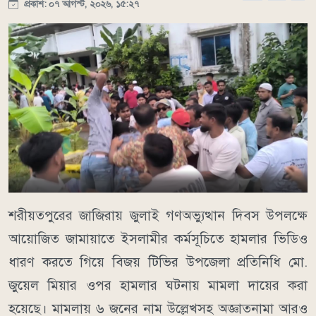
প্রকাশ: ০৭ আগস্ট, ২০২৬, ১৫:২৭
শরীয়তপুরের জাজিরায় জুলাই গণঅভ্যুত্থান দিবস উপলক্ষে
আয়োজিত জামায়াতে ইসলামীর কর্মসূচিতে হামলার ভিডিও
ধারণ করতে গিয়ে বিজয় টিভির উপজেলা প্রতিনিধি মো.
জুয়েল মিয়ার ওপর হামলার ঘটনায় মামলা দায়ের করা
হয়েছে। মামলায় ৬ জনের নাম উল্লেখসহ অজ্ঞাতনামা আরও