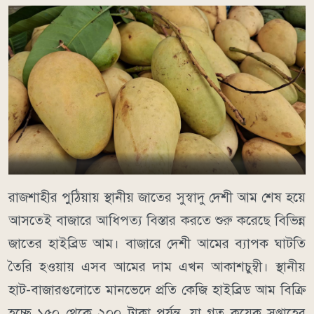
রাজশাহীর পুঠিয়ায় স্থানীয় জাতের সুস্বাদু দেশী আম শেষ হয়ে
আসতেই বাজারে আধিপত্য বিস্তার করতে শুরু করেছে বিভিন্ন
জাতের হাইব্রিড আম। বাজারে দেশী আমের ব্যাপক ঘাটতি
তৈরি হওয়ায় এসব আমের দাম এখন আকাশচুম্বী। স্থানীয়
হাট-বাজারগুলোতে মানভেদে প্রতি কেজি হাইব্রিড আম বিক্রি
হচ্ছে ১৫০ থেকে ২০০ টাকা পর্যন্ত, যা গত কয়েক সপ্তাহের