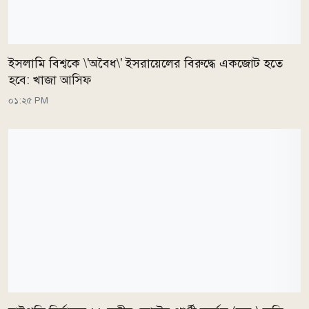
ইসলামি বিশ্বকে \'অবৈধ\' ইসরায়েলের বিরুদ্ধে একজোট হতে
হবে: খাজা আসিফ
০১:২৫ PM