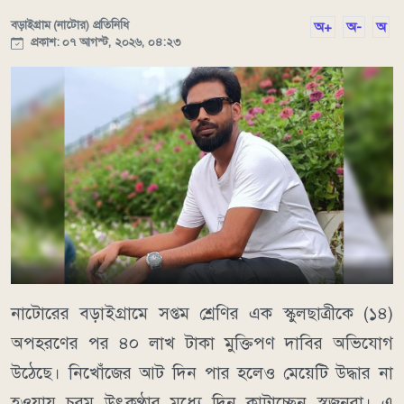
বড়াইগ্রাম (নাটোর) প্রতিনিধি
অ+
অ-
অ
প্রকাশ: ০৭ আগস্ট, ২০২৬, ০৪:২৩
নাটোরের বড়াইগ্রামে সপ্তম শ্রেণির এক স্কুলছাত্রীকে (১৪)
অপহরণের পর ৪০ লাখ টাকা মুক্তিপণ দাবির অভিযোগ
উঠেছে। নিখোঁজের আট দিন পার হলেও মেয়েটি উদ্ধার না
হওয়ায় চরম উৎকণ্ঠার মধ্যে দিন কাটাচ্ছেন স্বজনরা। এ