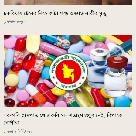
চকরিয়ায় ট্রেনের নিচে কাটা পড়ে অজ্ঞাত নারীর মৃত্যু
০ মিনিট আগে
সরকারি হাসপাতালে জরুরি ৭৮ শতাংশ ওষুধ নেই, বিপাকে
রোগীরা
১ ঘন্টা ১ মিনিট আগে