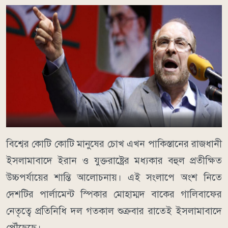
বিশ্বের কোটি কোটি মানুষের চোখ এখন পাকিস্তানের রাজধানী
ইসলামাবাদে ইরান ও যুক্তরাষ্ট্রের মধ্যকার বহুল প্রতীক্ষিত
উচ্চপর্যায়ের শান্তি আলোচনায়। এই সংলাপে অংশ নিতে
দেশটির পার্লামেন্ট স্পিকার মোহাম্মদ বাকের গালিবাফের
নেতৃত্বে প্রতিনিধি দল গতকাল শুক্রবার রাতেই ইসলামাবাদে
পৌঁছেছে।