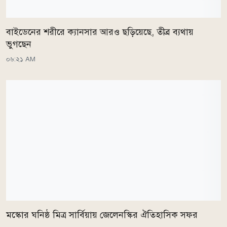
বাইডেনের শরীরে ক্যানসার আরও ছড়িয়েছে, তীব্র ব্যথায়
ভুগছেন
০৬:২১ AM
মস্কোর ঘনিষ্ঠ মিত্র সার্বিয়ায় জেলেনস্কির ঐতিহাসিক সফর