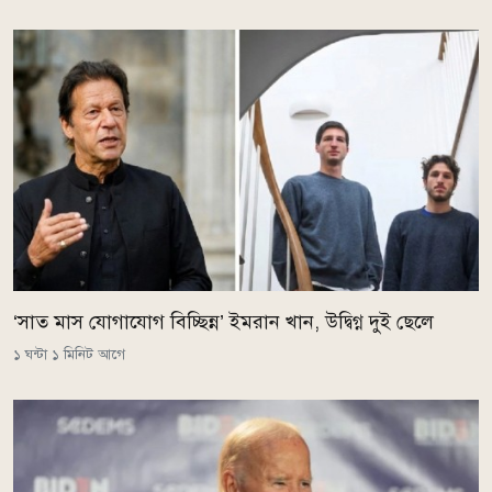
‘সাত মাস যোগাযোগ বিচ্ছিন্ন’ ইমরান খান, উদ্বিগ্ন দুই ছেলে
১ ঘন্টা ১ মিনিট আগে