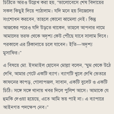
চিঠিতে আরও উল্লেখ করা হয়, “ভালোবেসে শেষ বিদায়ের
সকল কিছুই দিয়ে পাঠালাম। যদি মনে হয় নিজেদের
সংশোধন করবেন, তাহলে কোনো ঝামেলা নেই। কিন্তু
আজকের পরেও যদি উড়তে থাকেন, তাহলে আপনার নামে
আমাদের তরফ থেকে অদৃশ্য কেউ পৌঁছে যাবে সালাম দিবে।
পরকালে এর ঠিকানাতে চলে যাবেন। ইতি—অদৃশ্য
মুসাফির।”
এ বিষয়ে মো. ইসমাইল হোসেন মোল্লা বলেন, “ঘুম থেকে উঠে
দেখি, আমার গেটে একটি ব্যাগ। ব্যাগটি খুলে দেখি ভেতরে
কাফনের কাপড়, গোলাপজল, সাবান, একটি বুলেট ও একটি
চিঠি। সঙ্গে সঙ্গে থানায় খবর দিলে পুলিশ আসে। আমাকে যে
হুমকি দেওয়া হয়েছে, এতে আমি ভয় পাই না। এ ব্যাপারে
আইনগত পদক্ষেপ নেব।”