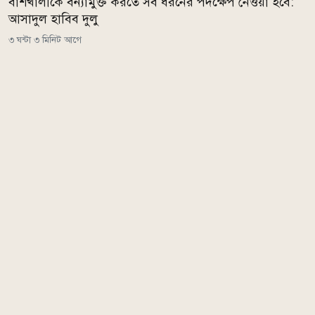
বাঁশখালীকে বন্যামুক্ত করতে সব ধরনের পদক্ষেপ নেওয়া হবে:
আসাদুল হাবিব দুলু
৩ ঘন্টা ৩ মিনিট আগে