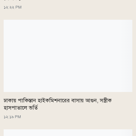
১২:২২ PM
ঢাকায় পাকিস্তান হাইকমিশনারের বাসায় আগুন, সস্ত্রীক
হাসপাতালে ভর্তি
১২:১৯ PM