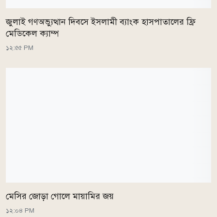
জুলাই গণঅভ্যুত্থান দিবসে ইসলামী ব্যাংক হাসপাতালের ফ্রি
মেডিকেল ক্যাম্প
১২:৫৫ PM
মেসির জোড়া গোলে মায়ামির জয়
১২:০৪ PM