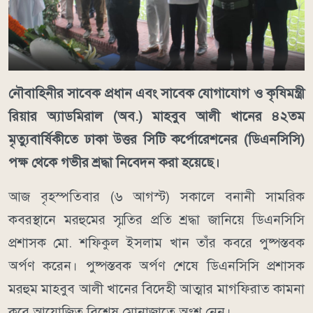
নৌবাহিনীর সাবেক প্রধান এবং সাবেক যোগাযোগ ও কৃষিমন্ত্রী
রিয়ার অ্যাডমিরাল (অব.) মাহবুব আলী খানের ৪২তম
মৃত্যুবার্ষিকীতে ঢাকা উত্তর সিটি কর্পোরেশনের (ডিএনসিসি)
পক্ষ থেকে গভীর শ্রদ্ধা নিবেদন করা হয়েছে।
আজ বৃহস্পতিবার (৬ আগস্ট) সকালে বনানী সামরিক
কবরস্থানে মরহুমের স্মৃতির প্রতি শ্রদ্ধা জানিয়ে ডিএনসিসি
প্রশাসক মো. শফিকুল ইসলাম খান তাঁর কবরে পুষ্পস্তবক
অর্পণ করেন। পুষ্পস্তবক অর্পণ শেষে ডিএনসিসি প্রশাসক
মরহুম মাহবুব আলী খানের বিদেহী আত্মার মাগফিরাত কামনা
করে আয়োজিত বিশেষ মোনাজাতে অংশ নেন।