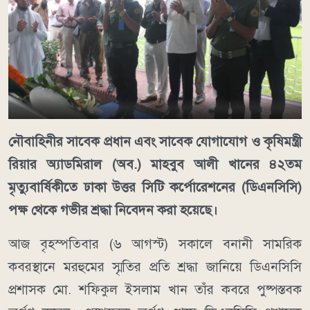
নৌবাহিনীর সাবেক প্রধান এবং সাবেক যোগাযোগ ও কৃষিমন্ত্রী
রিয়ার অ্যাডমিরাল (অব.) মাহবুব আলী খানের ৪২তম
মৃত্যুবার্ষিকীতে ঢাকা উত্তর সিটি কর্পোরেশনের (ডিএনসিসি)
পক্ষ থেকে গভীর শ্রদ্ধা নিবেদন করা হয়েছে।
আজ বৃহস্পতিবার (৬ আগস্ট) সকালে বনানী সামরিক
কবরস্থানে মরহুমের স্মৃতির প্রতি শ্রদ্ধা জানিয়ে ডিএনসিসি
প্রশাসক মো. শফিকুল ইসলাম খান তাঁর কবরে পুষ্পস্তবক