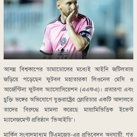
আসন্ন বিশ্বকাপের ডামাডোলের মধ্যেই আইনি জটিলতায়
জড়িয়ে পড়েছেন ফুটবল মহাতারকা লিওনেল মেসি ও
আর্জেন্টিনা ফুটবল অ্যাসোসিয়েশন (এএফএ)। প্রতারণা এবং
চুক্তি ভঙ্গের অভিযোগে যুক্তরাষ্ট্রের ফ্লোরিডার একটি আদালতে
তাদের বিরুদ্ধে মামলা করেছে মায়ামিভিত্তিক ইভেন্ট
ম্যানেজমেন্ট প্রতিষ্ঠান ‘ভিআইডি’।
মার্কিন সংবাদমাধ্যম টিএমজেড-এর প্রতিবেদন অনুযায়ী, গত