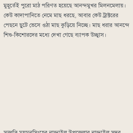
মুহূর্তেই পুরো মাঠ পরিণত হয়েছে আনন্দমুখর মিলনমেলায়।
কেউ কাদাপানিতে নেমে মাছ ধরছে, আবার কেউ ট্রাক্টরের
পেছনে ছুটে ভেসে ওঠা মাছ কুড়িয়ে নিচ্ছে। মাছ ধরার আনন্দে
শিশু-কিশোরদের মধ্যে দেখা গেছে ব্যাপক উচ্ছ্বাস।
সম্প্রতি ময়মনসিংহের নান্দাইল উপজেলার নান্দাইল সদর