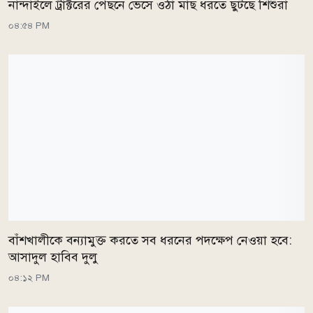
নান্দাইলে ট্রাক্টরের পেছনে ভেসে ওঠা মাছ ধরতে ছুটছে শিশুরা
০৪:৫৪ PM
বাঁশখালীকে বন্যামুক্ত করতে সব ধরনের পদক্ষেপ নেওয়া হবে:
আসাদুল হাবিব দুলু
০৪:১২ PM