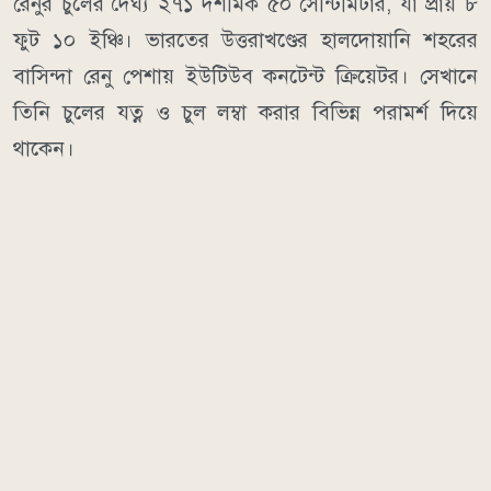
রেনুর চুলের দৈর্ঘ্য ২৭১ দশমিক ৫০ সেন্টিমিটার, যা প্রায় ৮
ফুট ১০ ইঞ্চি। ভারতের উত্তরাখণ্ডের হালদোয়ানি শহরের
বাসিন্দা রেনু পেশায় ইউটিউব কনটেন্ট ক্রিয়েটর। সেখানে
তিনি চুলের যত্ন ও চুল লম্বা করার বিভিন্ন পরামর্শ দিয়ে
থাকেন।