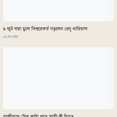
৯ ফুট লম্বা চুলে বিশ্বরেকর্ড গড়লেন রেনু ধারিয়াল
০১:৫৬ AM
গাজীপুরে ট্রেনে কাটা পড়ে স্বামী-স্ত্রী নিহত