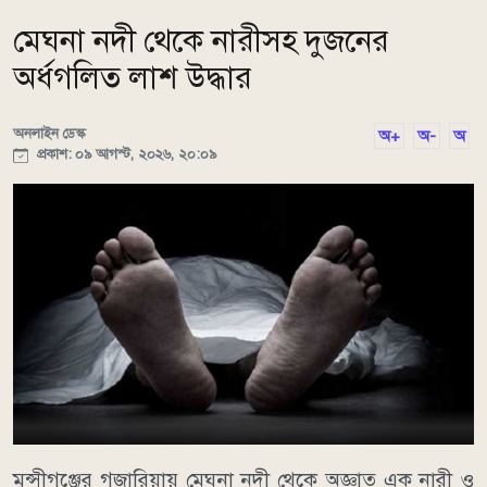
মেঘনা নদী থেকে নারীসহ দুজনের
অর্ধগলিত লাশ উদ্ধার
অনলাইন ডেস্ক
অ+
অ-
অ
প্রকাশ: ০৯ আগস্ট, ২০২৬, ২০:০৯
মুন্সীগঞ্জের গজারিয়ায় মেঘনা নদী থেকে অজ্ঞাত এক নারী ও