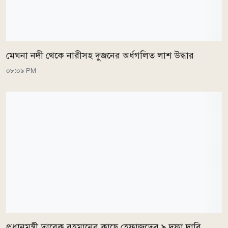
মেঘনা নদী থেকে নারীসহ দুজনের অর্ধগলিত লাশ উদ্ধার
০৮:০৯ PM
প্রধানমন্ত্রী তারেক রহমানের কাছে হেফাজতের ৯ দফা দাবি