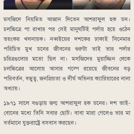
মসজিদে নিয়মিত আজান দিতেন আশরাফুল হক ডন।
চলচ্চিত্রে পা রাখার পর সেই মানুষটিই পর্দায় হয়ে ওঠেন
ভয়ংকর খলনায়ক। নব্বইয়ের দশকের ঢাকাই সিনেমার
পরিচিত মুখ ডনের জীবনের শুরুটা তাই তার পর্দার
চরিত্রগুলোর মতো ছিল না। মসজিদের মুয়াজ্জিন থেকে
চলচ্চিত্রের আলোয় আসার গল্পে রয়েছে জীবনের বড়
পরিবর্তন, বন্ধুত্ব, জনপ্রিয়তা ও দীর্ঘ অভিনয় ক্যারিয়ারের নানা
অধ্যায়।
১৯৭১ সালে বগুড়ায় জন্ম আশরাফুল হক ডনের। দশ ভাই-
বোনের মধ্যে তিনি সবার ছোট। বাবা মারা গেলেও তার মা
বর্তমানে যুক্তরাষ্ট্রে বসবাস করছেন।