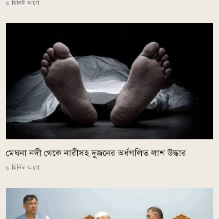
০ মিনিট আগে
মেঘনা নদী থেকে নারীসহ দুজনের অর্ধগলিত লাশ উদ্ধার
০ মিনিট আগে