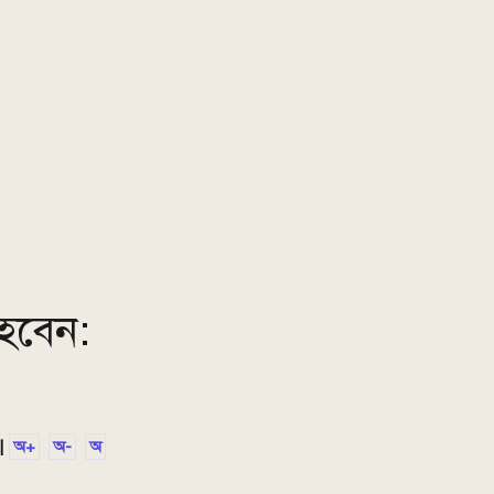
 হবেন:
|
অ+
অ-
অ