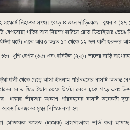
বহ সংঘর্ষে নিহতের সংখ্যা বেড়ে ৪ জনে দাঁড়িয়েছে। বুধবার (২৭
 বেপরোয়া গতির বাস নিয়ন্ত্রণ হারিয়ে রোড ডিভাইডার ভেঙে 
দুর্ঘটনা ঘটে। এতে আরও অন্তত ১০ থেকে ১২ জন যাত্রী গুরুতর 
গম (৩৮), খুশি বেগম (৩৫) এবং রবিউল (২২)। তাদের বাড়ি বাগের
পটুয়াখালী থেকে ছেড়ে আসা ইসলাম পরিবহনের বাসটি অত্যন্ত ব
মাঝখানের রোড ডিভাইডার ভেঙে উল্টো লেনে ঢুকে পড়ে এবং উত্
েয়। ধাক্কার তীব্রতায় আকাশ পরিবহনের বাসটি অনেকটা দূর
 আরও তিনজনের মৃত্যু নিশ্চিত করা হয়।
াকা মেডিকেল কলেজ (ঢামেক) হাসপাতালে ভর্তি করা হয়েছ