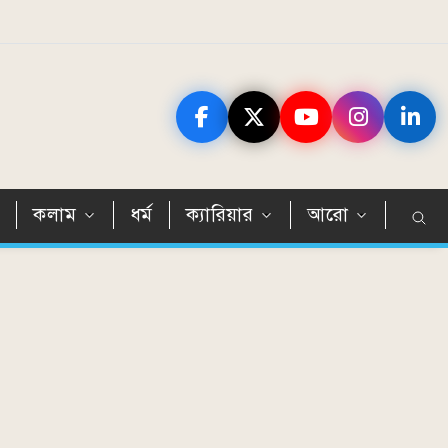
ন
কলাম
ধর্ম
ক্যারিয়ার
আরো