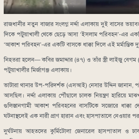
রাজধানীর নতুন বাজার সংলগ্ন নর্দ্দা এলাকায় দুই বাসের ভয়া
দিকে পটুয়াখালী থেকে ছেড়ে আসা ‘ইসলাম পরিবহন’-এর একটি
‘আকাশ পরিবহন’-এর একটি বাসকে ধাক্কা দিলে এই মর্মান্তিক 
নিহতরা হলেন— কবির জমাদ্দার (৪৭) ও তাঁর স্ত্রী লাইজু বে
পটুয়াখালীর মির্জাগঞ্জ এলাকায়।
ভাটারা থানার উপ-পরিদর্শক (এসআই) নেসার উদ্দিন জানান, 
আসছিল। নর্দ্দা এলাকায় পৌঁছালে চালক নিয়ন্ত্রণ হারিয়ে 
গুলিস্তানগামী আকাশ পরিবহনের বাসটিকে সজোরে ধাক্কা দ
ঘটনাস্থলেই এক নারী প্রাণ হারান এবং হাসপাতালে নেওয়ার পর
দুর্ঘটনায় আহতদের কুর্মিটোলা জেনারেল হাসপাতাল ও ঢ