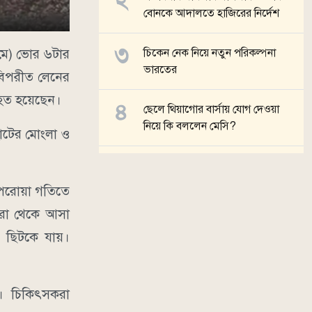
বোনকে আদালতে হাজিরের নির্দেশ
 মে) ভোর ৬টার
চিকেন নেক নিয়ে নতুন পরিকল্পনা
ভারতের
বিপরীত লেনের
আহত হয়েছেন।
ছেলে থিয়াগোর বার্সায় যোগ দেওয়া
নিয়ে কি বললেন মেসি?
হাটের মোংলা ও
গণমাধ্যম যদি শক্ত থাকে গণতন্ত্র
টেকসই হবে: মির্জা ফখরুল
েপরোয়া গতিতে
তরা থেকে আসা
সব খবর
ে ছিটকে যায়।
ে। চিকিৎসকরা