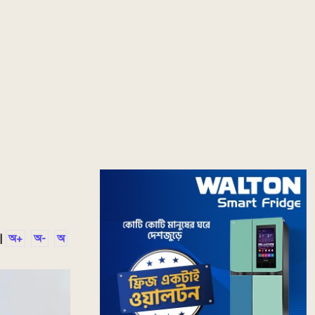
|
অ+
অ-
অ