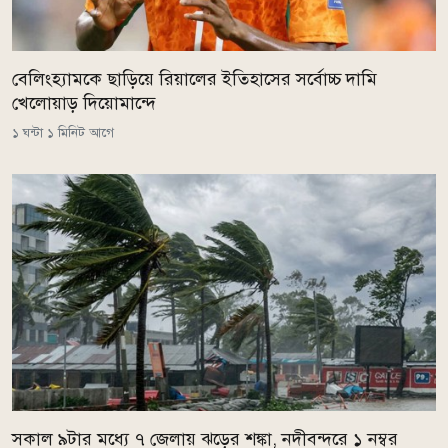
বেলিংহ্যামকে ছাড়িয়ে রিয়ালের ইতিহাসের সর্বোচ্চ দামি
খেলোয়াড় দিয়োমান্দে
১ ঘন্টা ১ মিনিট আগে
সকাল ৯টার মধ্যে ৭ জেলায় ঝড়ের শঙ্কা, নদীবন্দরে ১ নম্বর