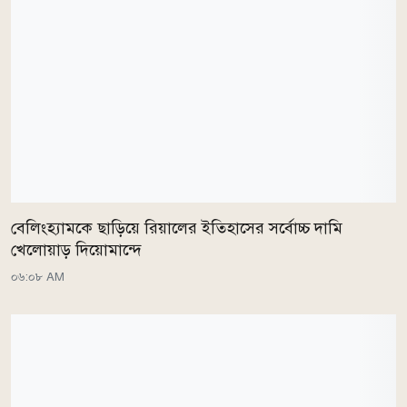
বেলিংহ্যামকে ছাড়িয়ে রিয়ালের ইতিহাসের সর্বোচ্চ দামি
খেলোয়াড় দিয়োমান্দে
০৬:০৮ AM