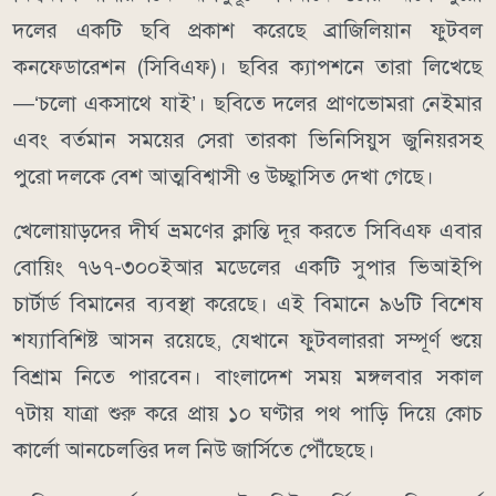
দলের একটি ছবি প্রকাশ করেছে ব্রাজিলিয়ান ফুটবল
কনফেডারেশন (সিবিএফ)। ছবির ক্যাপশনে তারা লিখেছে
—‘চলো একসাথে যাই’। ছবিতে দলের প্রাণভোমরা নেইমার
এবং বর্তমান সময়ের সেরা তারকা ভিনিসিয়ুস জুনিয়রসহ
পুরো দলকে বেশ আত্মবিশ্বাসী ও উচ্ছ্বাসিত দেখা গেছে।
খেলোয়াড়দের দীর্ঘ ভ্রমণের ক্লান্তি দূর করতে সিবিএফ এবার
বোয়িং ৭৬৭-৩০০ইআর মডেলের একটি সুপার ভিআইপি
চার্টার্ড বিমানের ব্যবস্থা করেছে। এই বিমানে ৯৬টি বিশেষ
শয্যাবিশিষ্ট আসন রয়েছে, যেখানে ফুটবলাররা সম্পূর্ণ শুয়ে
বিশ্রাম নিতে পারবেন। বাংলাদেশ সময় মঙ্গলবার সকাল
৭টায় যাত্রা শুরু করে প্রায় ১০ ঘণ্টার পথ পাড়ি দিয়ে কোচ
কার্লো আনচেলত্তির দল নিউ জার্সিতে পৌঁছেছে।