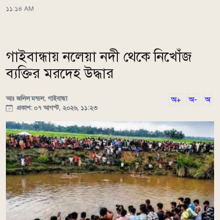
১১:১৪ AM
গাইবান্ধায় নলেয়া নদী থেকে নিখোঁজ
ব্যক্তির মরদেহ উদ্ধার
আঃ জলিল মন্ডল, গাইবান্ধা
অ+
অ-
অ
প্রকাশ: ০৭ আগস্ট, ২০২৬, ১১:২৩