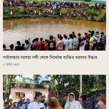
গাইবান্ধায় নলেয়া নদী থেকে নিখোঁজ ব্যক্তির মরদেহ উদ্ধার
০ মিনিট আগে