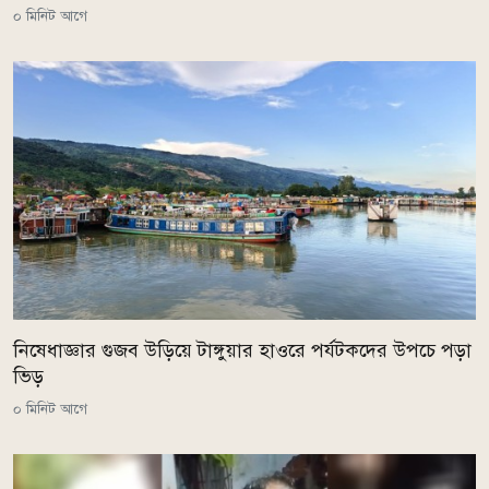
০ মিনিট আগে
নিষেধাজ্ঞার গুজব উড়িয়ে টাঙ্গুয়ার হাওরে পর্যটকদের উপচে পড়া
ভিড়
০ মিনিট আগে