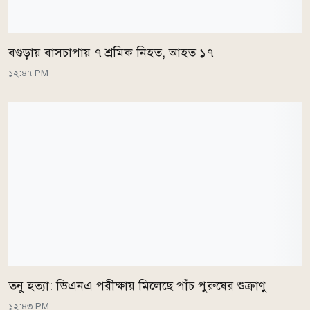
বগুড়ায় বাসচাপায় ৭ শ্রমিক নিহত, আহত ১৭
১২:৪৭ PM
তনু হত্যা: ডিএনএ পরীক্ষায় মিলেছে পাঁচ পুরুষের শুক্রাণু
১২:৪৩ PM