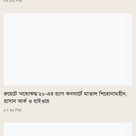
০৮:০২ PM
রুয়েটে ‘নভোঋদ্ধ’২০-এর র‍্যাগ কনসার্টে মাতাল শিরোনামহীন,
হাসান আর্ক ও হাইওয়ে
০৭:৩৬ PM