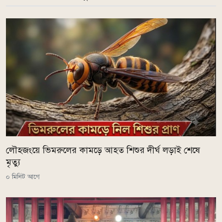
লৌহজংয়ে ভিমরুলের কামড়ে আহত শিশুর দীর্ঘ লড়াই শেষে
মৃত্যু
০ মিনিট আগে