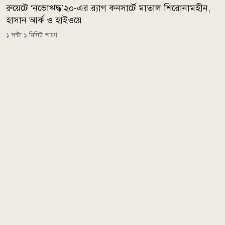
রুয়েটে ‘নভোঋদ্ধ’২০-এর র‍্যাগ কনসার্টে মাতাল শিরোনামহীন,
হাসান আর্ক ও হাইওয়ে
১ ঘন্টা ১ মিনিট আগে