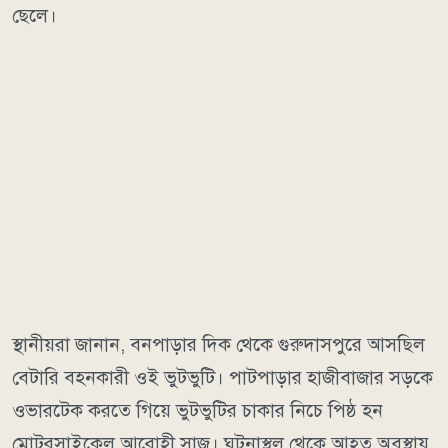
ছেলে।
স্থানীয়রা জানান, বনপাড়ার দিক থেকে গুরুদাসপুরে আসছিল
বেটারি বহনকারী ওই ভুটভুটি। পাটপাড়ার হাজীবাজার সড়কে
ওভারটেক করতে গিয়ে ভুটভুটির চাকার নিচে পিষ্ঠ হন
মোটরসাইকেল আরোহী সাজু। ঘটনাস্থল থেকে আহত অবস্থায়