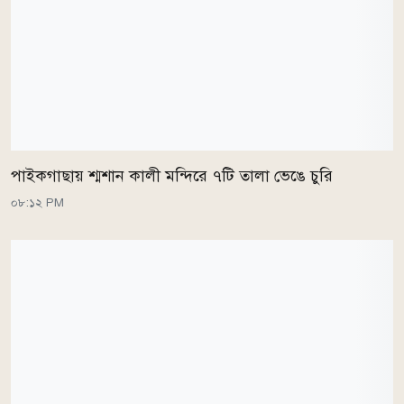
পাইকগাছায় শ্মশান কালী মন্দিরে ৭টি তালা ভেঙে চুরি
০৮:১২ PM