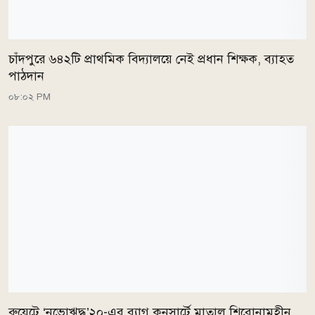
চাঁদপুরে ৬৪২টি প্রাথমিক বিদ্যালয়ে নেই প্রধান শিক্ষক, ব্যাহত
পাঠদান
০৮:০২ PM
রুয়েটে ‘নভোঋদ্ধ’২০-এর র‍্যাগ কনসার্টে মাতাল শিরোনামহীন,