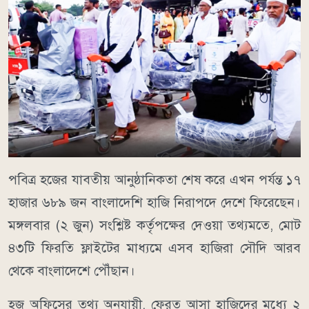
পবিত্র হজের যাবতীয় আনুষ্ঠানিকতা শেষ করে এখন পর্যন্ত ১৭
হাজার ৬৮৯ জন বাংলাদেশি হাজি নিরাপদে দেশে ফিরেছেন।
মঙ্গলবার (২ জুন) সংশ্লিষ্ট কর্তৃপক্ষের দেওয়া তথ্যমতে, মোট
৪৩টি ফিরতি ফ্লাইটের মাধ্যমে এসব হাজিরা সৌদি আরব
থেকে বাংলাদেশে পৌঁছান।
হজ অফিসের তথ্য অনুযায়ী, ফেরত আসা হাজিদের মধ্যে ২