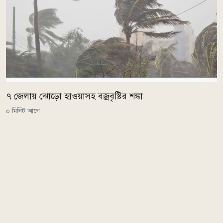
৭ জেলায় ঝোড়ো হাওয়াসহ বজ্রবৃষ্টির শঙ্কা
০ মিনিট আগে