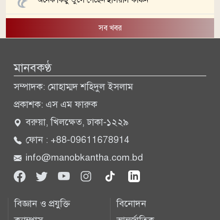
সব খবর
মানবকণ্ঠ
সম্পাদক: মোহাম্মদ শহিদুল ইসলাম
প্রকাশক: এস এম ফারুক
বরুয়া, খিলক্ষেত, ঢাকা-১২২৯
ফোন : +88-09611678914
info@manobkantha.com.bd
বিজ্ঞান ও প্রযুক্তি
বিনোদন