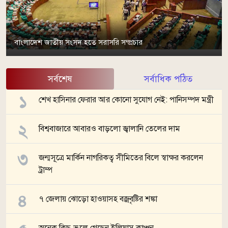
বাংলাদেশ জাতীয় সংসদ হতে সরাসরি সম্প্রচার
সর্বশেষ
সর্বাধিক পঠিত
শেখ হাসিনার ফেরার আর কোনো সুযোগ নেই: পানিসম্পদ মন্ত্রী
বিশ্ববাজারে আবারও বাড়লো জ্বালানি তেলের দাম
জন্মসূত্রে মার্কিন নাগরিকত্ব সীমিতের বিলে স্বাক্ষর করলেন
ট্রাম্প
৭ জেলায় ঝোড়ো হাওয়াসহ বজ্রবৃষ্টির শঙ্কা
অনেক কিছু ভুলে গেছেন ইলিয়াস কাঞ্চন