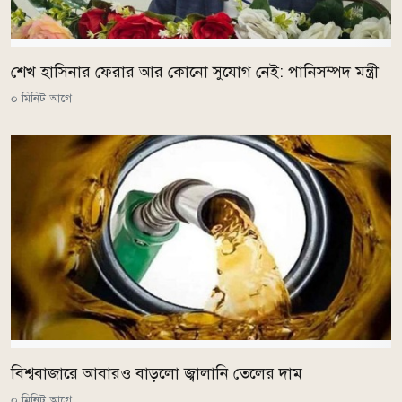
শেখ হাসিনার ফেরার আর কোনো সুযোগ নেই: পানিসম্পদ মন্ত্রী
০ মিনিট আগে
বিশ্ববাজারে আবারও বাড়লো জ্বালানি তেলের দাম
০ মিনিট আগে