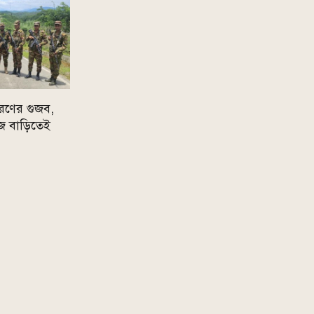
রণের গুজব,
 নিজ বাড়িতেই