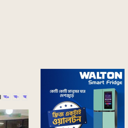
|
অ+
অ-
অ