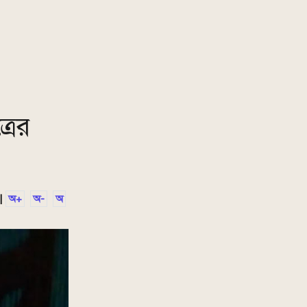
রের
|
অ+
অ-
অ