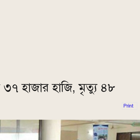
৭ হাজার হাজি, মৃত্যু ৪৮
Print