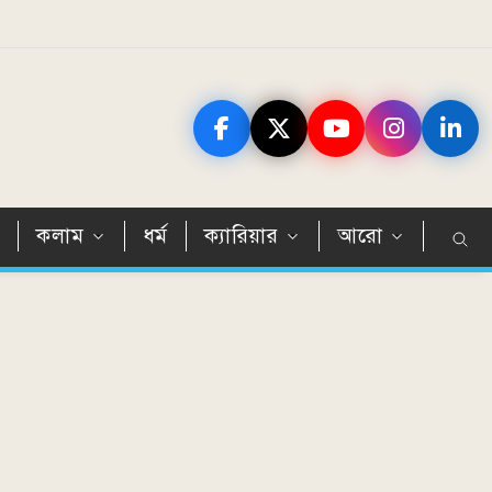
ন
কলাম
ধর্ম
ক্যারিয়ার
আরো