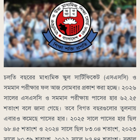
চলতি বছরের মাধ্যমিক স্কুল সার্টিফিকেট (এসএসসি) ও
সমমান পরীক্ষার ফল আজ সোমবার প্রকাশ করা হচ্ছে। ২০২৬
সালের এসএসসি ও সমমান পরীক্ষায় পাসের হার ৬২.২৫
শতাংশ বলে জানা গেছে। তবে বিগত বছরগুলোর তুলনায়
এবারও কমেছে পাসের হার। ২০২৫ সালে পাসের হার ছিল
৬৮.৪৫ শতাংশ ও ২০২৪ সালে ছিল ৮৩.০৪ শতাংশ, ২০২৩
সালে ৮০.৩৯ শতাংশ, ২০২২ সালে ৮৭.৪৪ শতাংশ। সকাল