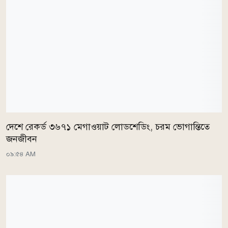
দেশে রেকর্ড ৩৬৭১ মেগাওয়াট লোডশেডিং, চরম ভোগান্তিতে
জনজীবন
০৯:৫৪ AM