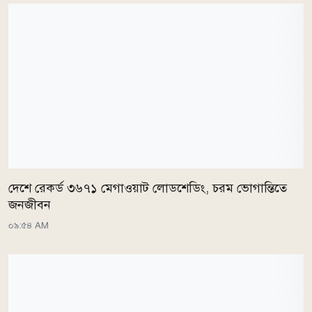
দেশে রেকর্ড ৩৬৭১ মেগাওয়াট লোডশেডিং, চরম ভোগান্তিতে
জনজীবন
০৯:৫৪ AM