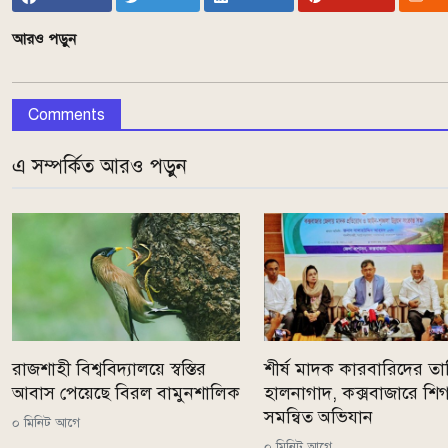
আরও পড়ুন
Comments
এ সম্পর্কিত আরও পড়ুন
রাজশাহী বিশ্ববিদ্যালয়ে স্বস্তির
শীর্ষ মাদক কারবারিদের ত
আবাস পেয়েছে বিরল বামুনশালিক
হালনাগাদ, কক্সবাজারে শি
সমন্বিত অভিযান
০ মিনিট আগে
০ মিনিট আগে