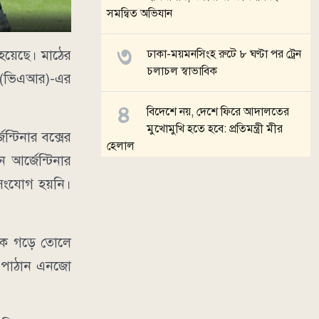
সমন্বিত অভিযান
হয়েছে। মাঠের
ঢাকা-ময়মনসিংহ রুটে ৮ ঘণ্টা পর ট্রেন
চলাচল স্বাভাবিক
ারি (ভিএআর)-এর
বিদেশে নয়, দেশে ফিরে আদালতের
মুখোমুখি হতে হবে: প্রতিমন্ত্রী মীর
টিনার বক্সের
হেলাল
আর্জেন্টিনার
 সংযোগ হয়নি।
কায়েতপাড়ায় বসতভিটায় বালু ভরাটের
প্রতিবাদে থানায় গণঅভিযোগ,
মানববন্ধন
াটাক গড়ে তোলে
সব খবর
বল পাঠান এনজো