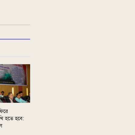
ফিরে
ি হতে হবে:
াল