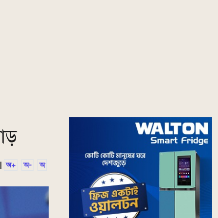
াড়
|
অ+
অ-
অ