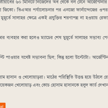
্বিতীয়ার্ধের ৬০ মিনিটে নিজেদের অর্ধ থেকে বল টেনে আর্জেন্টিনা
াফা জিকো। ভিএআর পর্যালোচনার পর এনজো ফার্নান্দেজের ও
হূর্তে সালাহর ক্ষেত্রে একই প্রযুক্তির শরণাপন্ন না হওয়ায় র
ব্যবহার করা হলেও ম্যাচের শেষ মুহূর্তে সালাহর সম্ভাব্য পেন
পাওয়ার যথেষ্ট সম্ভাবনা ছিল; কিন্তু হলো উল্টোটা। আর্জেন্টি
সান ও খেলোয়াড়রা। মাঠের পরিস্থিতি উত্তপ্ত হয়ে উঠলে রেফার
 কয়েকজন খেলোয়াড় এবং কোচ হোসাম হাসানকে হলুদ কার্ড দেখান
ail