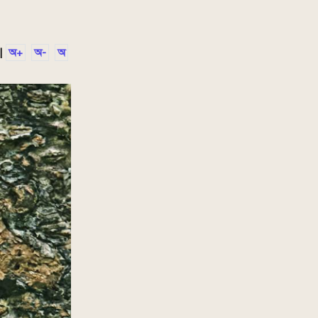
|
অ+
অ-
অ