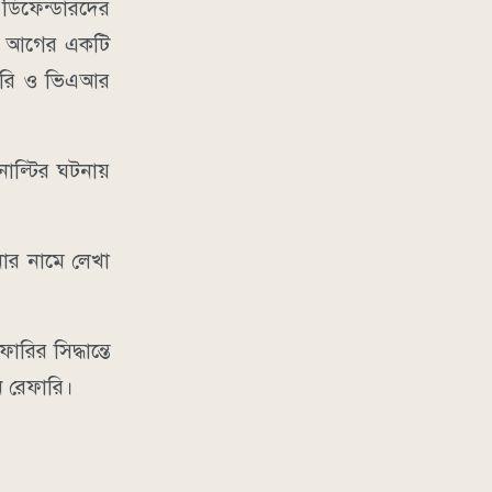
র ডিফেন্ডারদের
পর আগের একটি
েফারি ও ভিএআর
াল্টির ঘটনায়
নার নামে লেখা
ির সিদ্ধান্তে
 রেফারি।