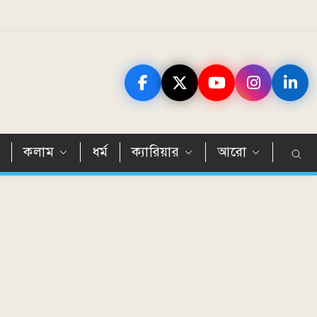
ন
কলাম
ধর্ম
ক্যারিয়ার
আরো