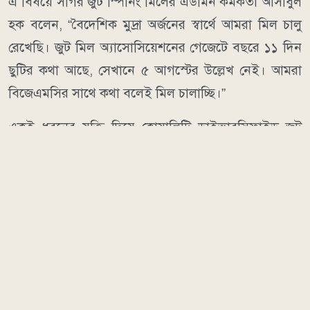
এ বিষয়ে সাগর জুট স্পিনিং মিলের এডমিন কর্মকর্তা আসাবুল
হক বলেন, “বৈদেশিক মুদ্রা অর্জনের স্বার্থে আমরা মিল চালু
রেখেছি। জুট মিল অ্যাসোসিয়েশনের গেজেটে বছরে ১১ দিন
ছুটির কথা আছে, সেখানে ৫ আগস্টের উল্লেখ নেই। আমরা
বিজেএমসির সাথে কথা বলেই মিল চালাচ্ছি।”
একই ধরনের যুক্তি দিয়ে কোয়ালিটি ডাইভারসিফাইড জুট
মিলসের জিএম শেখ জাহাঙ্গীর আলম বলেন, অন্য মিল চালু
থাকায় তারাও চালু রেখেছেন।
তবে বাংলাদেশ জুট স্পিনার্স অ্যাসোসিয়েশনের (বিজেএসএ)
মহাসচিব আব্দুল বারিক খান জানান, রপ্তানিমুখী প্রতিষ্ঠান হলে
স্থানীয় প্রশাসনের সাথে আলোচনা করে মিল খোলা রাখা যেতে
পারে, তবে প্রশাসনকে না জানিয়ে খোলার সুযোগ নেই।
দিঘলিয়া উপজেলা নির্বাহী কর্মকর্তা (ইউএনও) সুজন দাস গুপ্ত