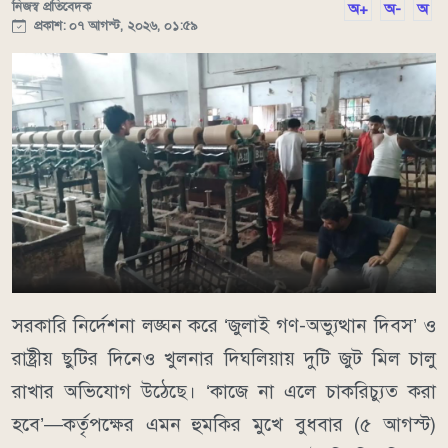
নিজস্ব প্রতিবেদক
অ+
অ-
অ
প্রকাশ: ০৭ আগস্ট, ২০২৬, ০১:৫৯
সরকারি নির্দেশনা লঙ্ঘন করে ‘জুলাই গণ-অভ্যুত্থান দিবস’ ও
রাষ্ট্রীয় ছুটির দিনেও খুলনার দিঘলিয়ায় দুটি জুট মিল চালু
রাখার অভিযোগ উঠেছে। ‘কাজে না এলে চাকরিচ্যুত করা
হবে’—কর্তৃপক্ষের এমন হুমকির মুখে বুধবার (৫ আগস্ট)