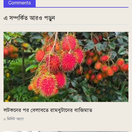
Comments
এ সম্পর্কিত আরও পড়ুন
লটকনের পর বেলাবতে রামবুটানের বাজিমাত
০ মিনিট আগে