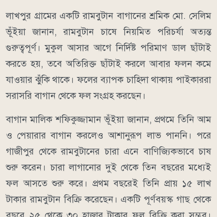
লাখপুর গ্রামের একটি রামবুটান বাগানের শ্রমিক মো. সেলিম
ভূঁইয়া জানান, রামবুটান চাষে নিয়মিত পরিচর্যা অত্যন্ত
গুরুত্বপূর্ণ। মুকুল আসার আগে নির্দিষ্ট পরিমাণ ডাল ছাঁটাই
করতে হয়, তবে অতিরিক্ত ছাঁটাই করলে আবার ফলন কমে
যাওয়ার ঝুঁকি থাকে। ফলের ব্যাপক চাহিদা থাকায় পাইকাররা
সরাসরি বাগান থেকে ফল সংগ্রহ করছেন।
বাগান মালিক শফিকুজ্জামান ভূঁইয়া জানান, প্রথমে তিনি আম
ও পেয়ারার বাগান করলেও আশানুরূপ লাভ পাননি। পরে
গাজীপুর থেকে রামবুটানের চারা এনে বাণিজ্যিকভাবে চাষ
শুরু করেন। চারা লাগানোর দুই থেকে তিন বছরের মধ্যেই
ফল আসতে শুরু করে। প্রথম বছরেই তিনি প্রায় ১৫ লাখ
টাকার রামবুটান বিক্রি করেছেন। একটি পূর্ণবয়স্ক গাছ থেকে
বছরে ২৫ থেকে ৩০ হাজার টাকার ফল বিক্রি করা সম্ভব।