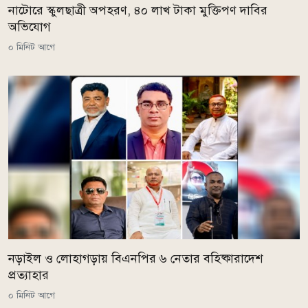
নাটোরে স্কুলছাত্রী অপহরণ, ৪০ লাখ টাকা মুক্তিপণ দাবির
অভিযোগ
০ মিনিট আগে
নড়াইল ও লোহাগড়ায় বিএনপির ৬ নেতার বহিষ্কারাদেশ
প্রত্যাহার
০ মিনিট আগে